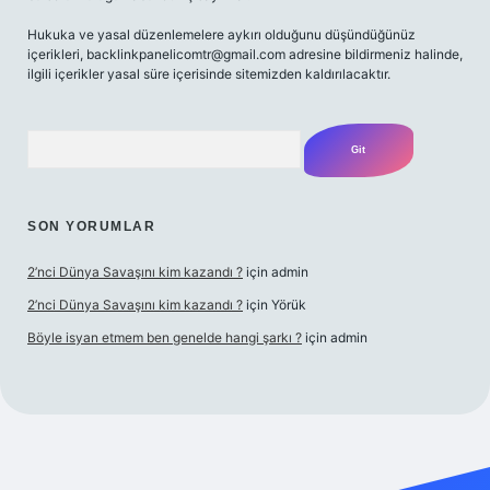
Hukuka ve yasal düzenlemelere aykırı olduğunu düşündüğünüz
içerikleri,
backlinkpanelicomtr@gmail.com
adresine bildirmeniz halinde,
ilgili içerikler yasal süre içerisinde sitemizden kaldırılacaktır.
Arama
SON YORUMLAR
2’nci Dünya Savaşını kim kazandı ?
için
admin
2’nci Dünya Savaşını kim kazandı ?
için
Yörük
Böyle isyan etmem ben genelde hangi şarkı ?
için
admin
xper giriş adresi
betexper.xyz
m elexbet