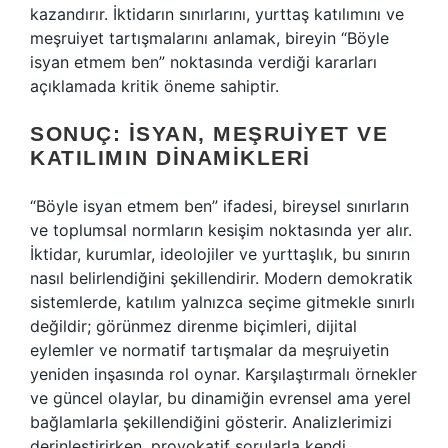
kazandırır. İktidarın sınırlarını, yurttaş katılımını ve
meşruiyet tartışmalarını anlamak, bireyin “Böyle
isyan etmem ben” noktasında verdiği kararları
açıklamada kritik öneme sahiptir.
SONUÇ: İSYAN, MEŞRUIYET VE
KATILIMIN DINAMIKLERI
“Böyle isyan etmem ben” ifadesi, bireysel sınırların
ve toplumsal normların kesişim noktasında yer alır.
İktidar, kurumlar, ideolojiler ve yurttaşlık, bu sınırın
nasıl belirlendiğini şekillendirir. Modern demokratik
sistemlerde, katılım yalnızca seçime gitmekle sınırlı
değildir; görünmez direnme biçimleri, dijital
eylemler ve normatif tartışmalar da meşruiyetin
yeniden inşasında rol oynar. Karşılaştırmalı örnekler
ve güncel olaylar, bu dinamiğin evrensel ama yerel
bağlamlarla şekillendiğini gösterir. Analizlerimizi
derinleştirirken, provokatif sorularla kendi