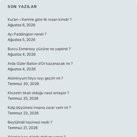
SIDEBAR
SON YAZILAR
Kur’an-ı Kerim’e göre ilk insan kimdir ?
Ağustos 6, 2026
Ayı Paddington nereli ?
Ağustos 5, 2026
Burcu Esmersoy yüzüne ne yaptırdı ?
Ağustos 4, 2026
Arda Güler Ballon d’Or kazanacak mı ?
Ağustos 4, 2026
Alüminyum folyo ısıyı geçirir mi ?
Temmuz 30, 2026
Klozetin tıkalı olduğu nasıl anlaşılır ?
Temmuz 25, 2026
Kalp büyümesi insana zarar verir mi ?
Temmuz 23, 2026
Beytülmâl hazinesi nedir ?
Temmuz 21, 2026
Yılanlar kaç günde doğum yapar ?