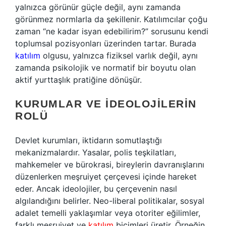
yalnızca görünür güçle değil, aynı zamanda
görünmez normlarla da şekillenir. Katılımcılar çoğu
zaman “ne kadar isyan edebilirim?” sorusunu kendi
toplumsal pozisyonları üzerinden tartar. Burada
katılım
olgusu, yalnızca fiziksel varlık değil, aynı
zamanda psikolojik ve normatif bir boyutu olan
aktif yurttaşlık pratiğine dönüşür.
KURUMLAR VE İDEOLOJILERIN
ROLÜ
Devlet kurumları, iktidarın somutlaştığı
mekanizmalardır. Yasalar, polis teşkilatları,
mahkemeler ve bürokrasi, bireylerin davranışlarını
düzenlerken meşruiyet çerçevesi içinde hareket
eder. Ancak ideolojiler, bu çerçevenin nasıl
algılandığını belirler. Neo-liberal politikalar, sosyal
adalet temelli yaklaşımlar veya otoriter eğilimler,
farklı meşruiyet ve
katılım
biçimleri üretir. Örneğin,