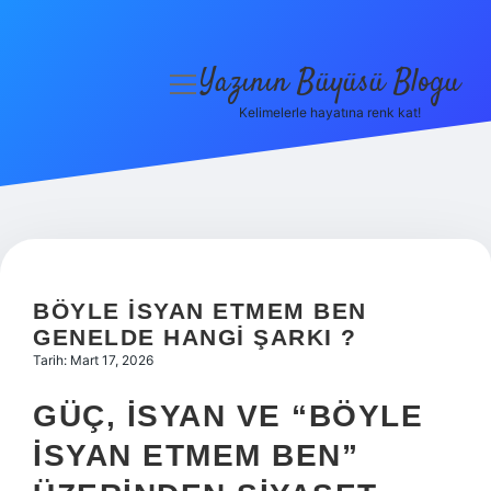
Yazının Büyüsü Blogu
menüyü
aç
Kelimelerle hayatına renk kat!
Anasayfa
Gizlilik Politikası
Yasal Uyarı
Hakkımızda
BÖYLE ISYAN ETMEM BEN
GENELDE HANGI ŞARKI ?
Tarih: Mart 17, 2026
GÜÇ, İSYAN VE “BÖYLE
İSYAN ETMEM BEN”