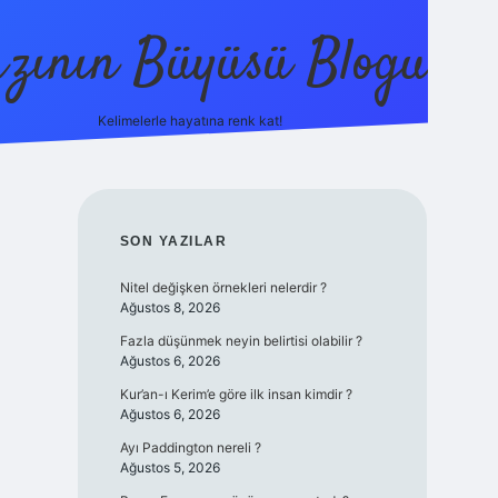
zının Büyüsü Blogu
Kelimelerle hayatına renk kat!
betci
vdcasino güncel giriş
ilbet casino
ilbet yeni giri
SIDEBAR
SON YAZILAR
Nitel değişken örnekleri nelerdir ?
Ağustos 8, 2026
Fazla düşünmek neyin belirtisi olabilir ?
Ağustos 6, 2026
Kur’an-ı Kerim’e göre ilk insan kimdir ?
Ağustos 6, 2026
Ayı Paddington nereli ?
Ağustos 5, 2026