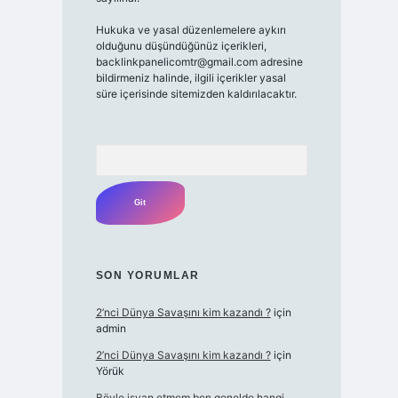
Hukuka ve yasal düzenlemelere aykırı
olduğunu düşündüğünüz içerikleri,
backlinkpanelicomtr@gmail.com
adresine
bildirmeniz halinde, ilgili içerikler yasal
süre içerisinde sitemizden kaldırılacaktır.
Arama
SON YORUMLAR
2’nci Dünya Savaşını kim kazandı ?
için
admin
2’nci Dünya Savaşını kim kazandı ?
için
Yörük
Böyle isyan etmem ben genelde hangi