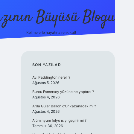
zının Büyüsü Blogu
Kelimelerle hayatına renk kat!
betci
vdcasino güncel giriş
ilbet casino
ilbet yeni giri
SIDEBAR
SON YAZILAR
Ayı Paddington nereli ?
Ağustos 5, 2026
Burcu Esmersoy yüzüne ne yaptırdı ?
Ağustos 4, 2026
Arda Güler Ballon d’Or kazanacak mı ?
Ağustos 4, 2026
Alüminyum folyo ısıyı geçirir mi ?
Temmuz 30, 2026