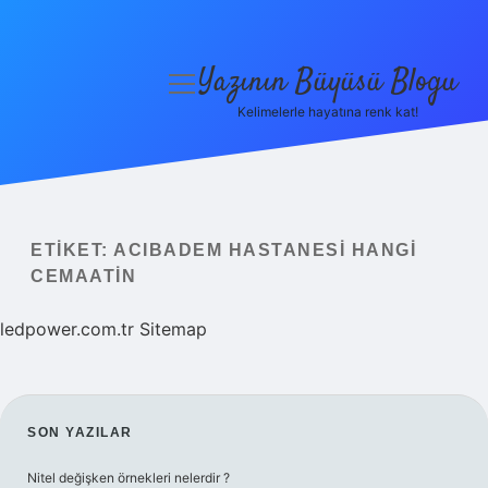
Yazının Büyüsü Blogu
menüyü
aç
Kelimelerle hayatına renk kat!
Anasayfa
Gizlilik Politikası
Yasal Uyarı
ETIKET:
ACIBADEM HASTANESI HANGI
CEMAATIN
Hakkımızda
ledpower.com.tr
Sitemap
SIDEBAR
SON YAZILAR
Nitel değişken örnekleri nelerdir ?