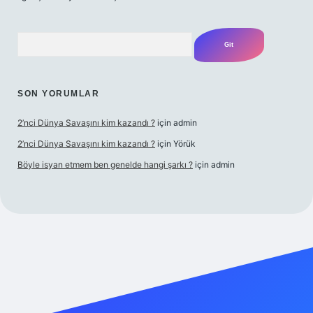
Arama
SON YORUMLAR
2’nci Dünya Savaşını kim kazandı ?
için
admin
2’nci Dünya Savaşını kim kazandı ?
için
Yörük
Böyle isyan etmem ben genelde hangi şarkı ?
için
admin
t yeni giriş
Betexper giriş adresi
betexper.xyz
m elexbet