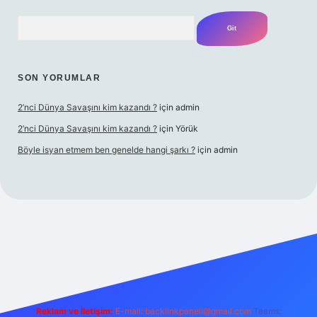
Arama
SON YORUMLAR
2’nci Dünya Savaşını kim kazandı ?
için
admin
2’nci Dünya Savaşını kim kazandı ?
için
Yörük
Böyle isyan etmem ben genelde hangi şarkı ?
için
admin
bet yeni giriş
Betexper giriş adresi
betexper.xyz
m elexbet
Reklam ve İletişim:
E-mail:
backlinkpaneli@gmail.com
Teams: