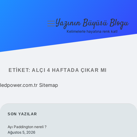
Yazının Büyüsü Blogu
menüyü
aç
Kelimelerle hayatına renk kat!
Anasayfa
Gizlilik Politikası
Yasal Uyarı
ETIKET:
ALÇI 4 HAFTADA ÇIKAR MI
Hakkımızda
ledpower.com.tr
Sitemap
SIDEBAR
SON YAZILAR
Ayı Paddington nereli ?
Ağustos 5, 2026