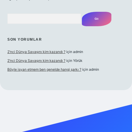
Arama
SON YORUMLAR
2’nci Dünya Savaşını kim kazandı ?
için
admin
2’nci Dünya Savaşını kim kazandı ?
için
Yörük
Böyle isyan etmem ben genelde hangi şarkı ?
için
admin
et yeni giriş
Betexper giriş adresi
betexper.xyz
m elexbet