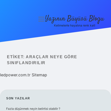
Yazının Büyüsü Blogu
menüyü
aç
Kelimelerle hayatına renk kat!
Anasayfa
Gizlilik Politikası
Yasal Uyarı
ETIKET:
ARAÇLAR NEYE GÖRE
SINIFLANDIRILIR
Hakkımızda
ledpower.com.tr
Sitemap
SIDEBAR
SON YAZILAR
Fazla düşünmek neyin belirtisi olabilir ?