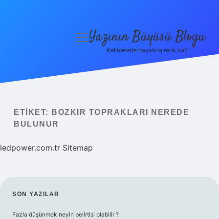
Yazının Büyüsü Blogu
menüyü
aç
Kelimelerle hayatına renk kat!
Anasayfa
Gizlilik Politikası
Yasal Uyarı
ETIKET:
BOZKIR TOPRAKLARI NEREDE
BULUNUR
Hakkımızda
ledpower.com.tr
Sitemap
SIDEBAR
SON YAZILAR
Fazla düşünmek neyin belirtisi olabilir ?