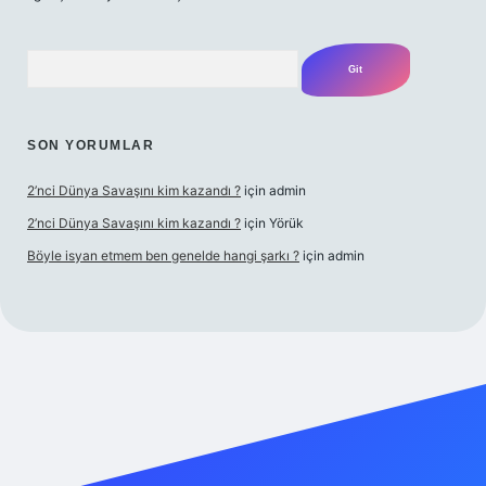
Arama
SON YORUMLAR
2’nci Dünya Savaşını kim kazandı ?
için
admin
2’nci Dünya Savaşını kim kazandı ?
için
Yörük
Böyle isyan etmem ben genelde hangi şarkı ?
için
admin
t yeni giriş
Betexper giriş adresi
betexper.xyz
m elexbet