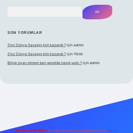
Arama
SON YORUMLAR
2’nci Dünya Savaşını kim kazandı ?
için
admin
2’nci Dünya Savaşını kim kazandı ?
için
Yörük
Böyle isyan etmem ben genelde hangi şarkı ?
için
admin
lbet yeni giriş
Betexper giriş adresi
betexper.xyz
m elexbet
Reklam ve İletişim:
E-mail:
backlinkpaneli@gmail.com
Teams: