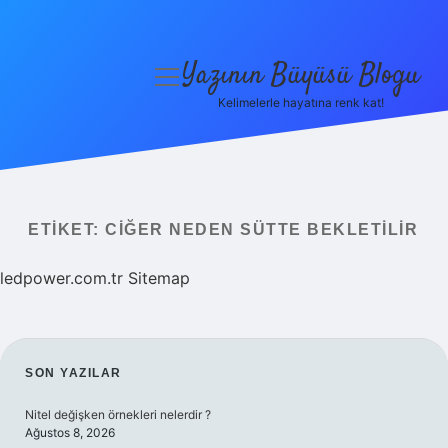
Yazının Büyüsü Blogu
menüyü
aç
Kelimelerle hayatına renk kat!
Anasayfa
Gizlilik Politikası
Yasal Uyarı
ETIKET:
CIĞER NEDEN SÜTTE BEKLETILIR
Hakkımızda
ledpower.com.tr
Sitemap
SIDEBAR
SON YAZILAR
Nitel değişken örnekleri nelerdir ?
Ağustos 8, 2026