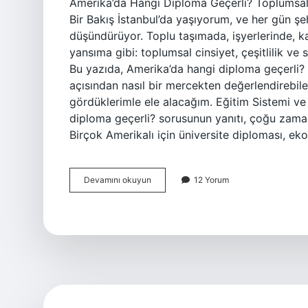
Amerika’da Hangi Diploma Geçerli? Toplumsal C
Bir Bakış İstanbul’da yaşıyorum, ve her gün şeh
düşündürüyor. Toplu taşımada, işyerlerinde, 
yansıma gibi: toplumsal cinsiyet, çeşitlilik ve 
Bu yazıda, Amerika’da hangi diploma geçerli? s
açısından nasıl bir mercekten değerlendirebil
gördüklerimle ele alacağım. Eğitim Sistemi v
diploma geçerli? sorusunun yanıtı, çoğu zaman
Birçok Amerikalı için üniversite diploması, e
Amerika’da
Devamını okuyun
12 Yorum
hangi
diploma
geçerli
?