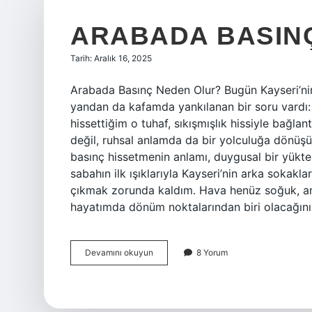
ARABADA BASIN
Tarih: Aralık 16, 2025
Arabada Basınç Neden Olur? Bugün Kayseri’nin 
yandan da kafamda yankılanan bir soru vardı: 
hissettiğim o tuhaf, sıkışmışlık hissiyle bağla
değil, ruhsal anlamda da bir yolculuğa dönüşür
basınç hissetmenin anlamı, duygusal bir yükte
sabahın ilk ışıklarıyla Kayseri’nin arka sokakl
çıkmak zorunda kaldım. Hava henüz soğuk, ama 
hayatımda dönüm noktalarından biri olacağın
Arabada
Devamını okuyun
8 Yorum
basınç
neden
olur
?