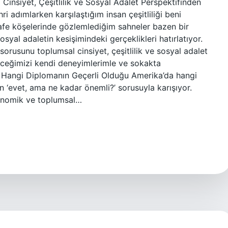
insiyet, Çeşitlilik ve Sosyal Adalet Perspektifinden
ri adımlarken karşılaştığım insan çeşitliliği beni
kafe köşelerinde gözlemlediğim sahneler bazen bir
sosyal adaletin kesişimindeki gerçeklikleri hatırlatıyor.
orusunu toplumsal cinsiyet, çeşitlilik ve sosyal adalet
eceğimizi kendi deneyimlerimle ve sokakta
e Hangi Diplomanın Geçerli Olduğu Amerika’da hangi
 ‘evet, ama ne kadar önemli?’ sorusuyla karışıyor.
konomik ve toplumsal…