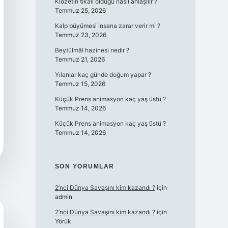
Klozetin tıkalı olduğu nasıl anlaşılır ?
Temmuz 25, 2026
Kalp büyümesi insana zarar verir mi ?
Temmuz 23, 2026
Beytülmâl hazinesi nedir ?
Temmuz 21, 2026
Yılanlar kaç günde doğum yapar ?
Temmuz 15, 2026
Küçük Prens animasyon kaç yaş üstü ?
Temmuz 14, 2026
Küçük Prens animasyon kaç yaş üstü ?
Temmuz 14, 2026
SON YORUMLAR
2’nci Dünya Savaşını kim kazandı ?
için
admin
2’nci Dünya Savaşını kim kazandı ?
için
Yörük