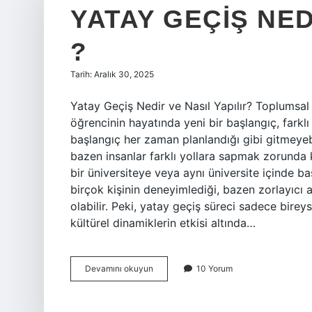
YATAY GEÇIŞ NED
?
Tarih: Aralık 30, 2025
Yatay Geçiş Nedir ve Nasıl Yapılır? Toplumsal
öğrencinin hayatında yeni bir başlangıç, fark
başlangıç her zaman planlandığı gibi gitmeyebi
bazen insanlar farklı yollara sapmak zorunda ka
bir üniversiteye veya aynı üniversite içinde b
birçok kişinin deneyimlediği, bazen zorlayıcı a
olabilir. Peki, yatay geçiş süreci sadece bire
kültürel dinamiklerin etkisi altında…
Yatay
Devamını okuyun
10 Yorum
geçiş
nedir
ve