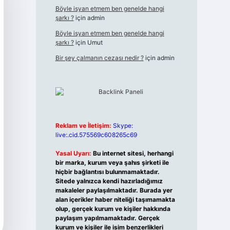
Böyle isyan etmem ben genelde hangi
şarkı ?
için
admin
Böyle isyan etmem ben genelde hangi
şarkı ?
için
Umut
Bir şey çalmanın cezası nedir ?
için
admin
Reklam ve İletişim:
Skype:
live:.cid.575569c608265c69
Yasal Uyarı:
Bu internet sitesi, herhangi
bir marka, kurum veya şahıs şirketi ile
hiçbir bağlantısı bulunmamaktadır.
Sitede yalnızca kendi hazırladığımız
makaleler paylaşılmaktadır. Burada yer
alan içerikler haber niteliği taşımamakta
olup, gerçek kurum ve kişiler hakkında
paylaşım yapılmamaktadır. Gerçek
kurum ve kişiler ile isim benzerlikleri