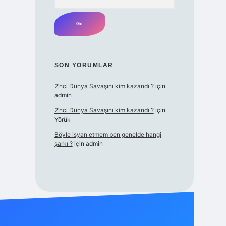
SON YORUMLAR
2’nci Dünya Savaşını kim kazandı ?
için
admin
2’nci Dünya Savaşını kim kazandı ?
için
Yörük
Böyle isyan etmem ben genelde hangi
şarkı ?
için
admin