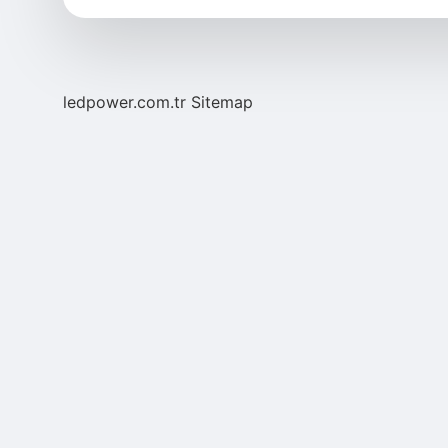
nasıl
yapılır
?
ledpower.com.tr
Sitemap