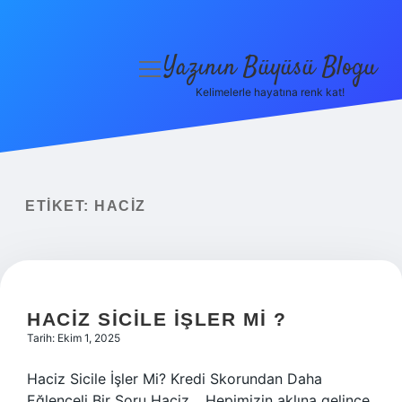
Yazının Büyüsü Blogu
menüyü
aç
Kelimelerle hayatına renk kat!
Anasayfa
Gizlilik Politikası
Yasal Uyarı
ETIKET:
HACIZ
Hakkımızda
HACIZ SICILE IŞLER MI ?
Tarih: Ekim 1, 2025
Haciz Sicile İşler Mi? Kredi Skorundan Daha
Eğlenceli Bir Soru Haciz… Hepimizin aklına gelince