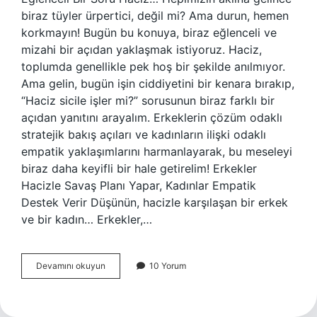
biraz tüyler ürpertici, değil mi? Ama durun, hemen
korkmayın! Bugün bu konuya, biraz eğlenceli ve
mizahi bir açıdan yaklaşmak istiyoruz. Haciz,
toplumda genellikle pek hoş bir şekilde anılmıyor.
Ama gelin, bugün işin ciddiyetini bir kenara bırakıp,
“Haciz sicile işler mi?” sorusunun biraz farklı bir
açıdan yanıtını arayalım. Erkeklerin çözüm odaklı
stratejik bakış açıları ve kadınların ilişki odaklı
empatik yaklaşımlarını harmanlayarak, bu meseleyi
biraz daha keyifli bir hale getirelim! Erkekler
Hacizle Savaş Planı Yapar, Kadınlar Empatik
Destek Verir Düşünün, hacizle karşılaşan bir erkek
ve bir kadın… Erkekler,…
Haciz
Devamını okuyun
10 Yorum
sicile
işler
mi
?