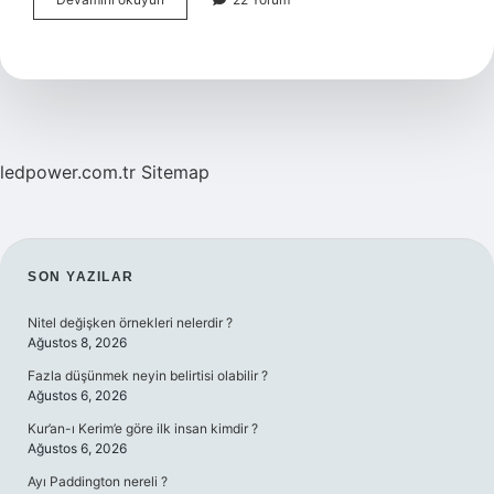
Yıllık
Tapu
Kadastro
okuyan
ne
iş
yapar
?
ledpower.com.tr
Sitemap
SIDEBAR
SON YAZILAR
Nitel değişken örnekleri nelerdir ?
Ağustos 8, 2026
Fazla düşünmek neyin belirtisi olabilir ?
Ağustos 6, 2026
Kur’an-ı Kerim’e göre ilk insan kimdir ?
Ağustos 6, 2026
Ayı Paddington nereli ?