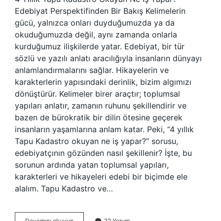
Edebiyat Perspektifinden Bir Bakış Kelimelerin
gücü, yalnızca onları duyduğumuzda ya da
okuduğumuzda değil, aynı zamanda onlarla
kurduğumuz ilişkilerde yatar. Edebiyat, bir tür
sözlü ve yazılı anlatı aracılığıyla insanların dünyayı
anlamlandırmalarını sağlar. Hikayelerin ve
karakterlerin yapısındaki derinlik, bizim algımızı
dönüştürür. Kelimeler birer araçtır; toplumsal
yapıları anlatır, zamanın ruhunu şekillendirir ve
bazen de bürokratik bir dilin ötesine geçerek
insanların yaşamlarına anlam katar. Peki, “4 yıllık
Tapu Kadastro okuyan ne iş yapar?” sorusu,
edebiyatçının gözünden nasıl şekillenir? İşte, bu
sorunun ardında yatan toplumsal yapıları,
karakterleri ve hikayeleri edebi bir biçimde ele
alalım. Tapu Kadastro ve…
4
Devamını okuyun
22 Yorum