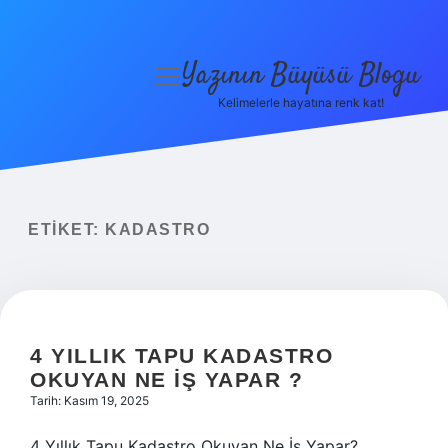
Yazının Büyüsü Blogu
menüyü
aç
Kelimelerle hayatına renk kat!
Anasayfa
Gizlilik Politikası
Yasal Uyarı
ETIKET:
KADASTRO
Hakkımızda
4 YILLIK TAPU KADASTRO
OKUYAN NE IŞ YAPAR ?
Tarih: Kasım 19, 2025
4 Yıllık Tapu Kadastro Okuyan Ne İş Yapar?