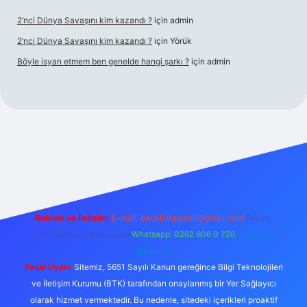
2’nci Dünya Savaşını kim kazandı ?
için
admin
2’nci Dünya Savaşını kim kazandı ?
için
Yörük
Böyle isyan etmem ben genelde hangi şarkı ?
için
admin
t yeni giriş
Betexper giriş adresi
betexper.xyz
m elexbet
Reklam ve İletişim:
E-mail:
backlinkpaneli@gmail.com
Teams:
forumhizmeti@gmail.com
Whatsapp: 0262 606 0 726
Telegram:
@karabul
Yasal Uyarı:
Sitemiz, 5651 Sayılı Kanun gereğince Bilgi Teknolojileri
ve İletişim Kurumu (BTK) tarafından onaylanmış bir Yer Sağlayıcı
olarak hizmet vermektedir. Bu nedenle, sitedeki içerikleri proaktif