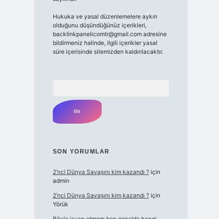
Hukuka ve yasal düzenlemelere aykırı
olduğunu düşündüğünüz içerikleri,
backlinkpanelicomtr@gmail.com
adresine
bildirmeniz halinde, ilgili içerikler yasal
süre içerisinde sitemizden kaldırılacaktır.
Arama
SON YORUMLAR
2’nci Dünya Savaşını kim kazandı ?
için
admin
2’nci Dünya Savaşını kim kazandı ?
için
Yörük
Böyle isyan etmem ben genelde hangi