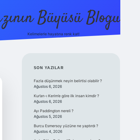
zının Büyüsü Blogu
Kelimelerle hayatına renk kat!
betci
vdcasino güncel giriş
ilbet casino
ilbet yeni gi
SIDEBAR
SON YAZILAR
Fazla düşünmek neyin belirtisi olabilir ?
Ağustos 6, 2026
Kur’an-ı Kerim’e göre ilk insan kimdir ?
Ağustos 6, 2026
Ayı Paddington nereli ?
Ağustos 5, 2026
Burcu Esmersoy yüzüne ne yaptırdı ?
Ağustos 4, 2026