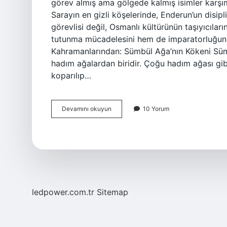
görev almış ama gölgede kalmış isimler karşımı
Sarayın en gizli köşelerinde, Enderun’un disipl
görevlisi değil, Osmanlı kültürünün taşıyıcılar
tutunma mücadelesini hem de imparatorluğun ih
Kahramanlarından: Sümbül Ağa’nın Kökeni Sü
hadım ağalardan biridir. Çoğu hadım ağası gib
koparılıp…
Osmanlı
Devamını okuyun
10 Yorum
Sümbül
Ağa
Kimdir
?
ledpower.com.tr
Sitemap