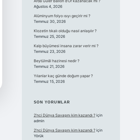
Arda Güler Ballon d’Or kazanacak mı ?
Ağustos 4, 2026
Alüminyum folyo ısıyı geçirir mi ?
Temmuz 30, 2026
Klozetin tıkalı olduğu nasıl anlaşılır ?
Temmuz 25, 2026
Kalp büyümesi insana zarar verir mi ?
Temmuz 23, 2026
Beytülmâl hazinesi nedir ?
Temmuz 21, 2026
Yılanlar kaç günde doğum yapar ?
Temmuz 15, 2026
SON YORUMLAR
2’nci Dünya Savaşını kim kazandı ?
için
admin
2’nci Dünya Savaşını kim kazandı ?
için
Yörük