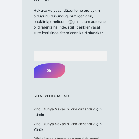
Hukuka ve yasal düzenlemelere aykırı
olduğunu düşündüğünüz içerikleri,
backlinkpanelicomtr@gmail.com
adresine
bildirmeniz halinde, ilgili içerikler yasal
süre içerisinde sitemizden kaldırılacaktır.
Arama
SON YORUMLAR
2’nci Dünya Savaşını kim kazandı ?
için
admin
2’nci Dünya Savaşını kim kazandı ?
için
Yörük
Böyle isyan etmem ben genelde hangi