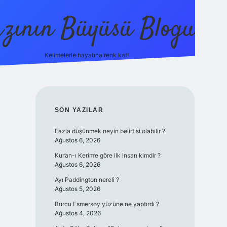
zının Büyüsü Blogu
Kelimelerle hayatına renk kat!
betci
vdcasino güncel giriş
ilbet casino
ilbet yeni g
SIDEBAR
SON YAZILAR
Fazla düşünmek neyin belirtisi olabilir ?
Ağustos 6, 2026
Kur’an-ı Kerim’e göre ilk insan kimdir ?
Ağustos 6, 2026
Ayı Paddington nereli ?
Ağustos 5, 2026
Burcu Esmersoy yüzüne ne yaptırdı ?
Ağustos 4, 2026