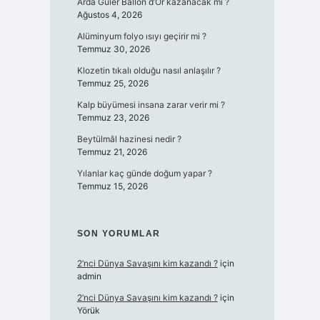
Arda Güler Ballon d’Or kazanacak mı ?
Ağustos 4, 2026
Alüminyum folyo ısıyı geçirir mi ?
Temmuz 30, 2026
Klozetin tıkalı olduğu nasıl anlaşılır ?
Temmuz 25, 2026
Kalp büyümesi insana zarar verir mi ?
Temmuz 23, 2026
Beytülmâl hazinesi nedir ?
Temmuz 21, 2026
Yılanlar kaç günde doğum yapar ?
Temmuz 15, 2026
SON YORUMLAR
2’nci Dünya Savaşını kim kazandı ?
için
admin
2’nci Dünya Savaşını kim kazandı ?
için
Yörük