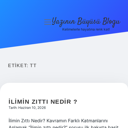
Yazının Büyüsü Blogu
menüyü
aç
Kelimelerle hayatına renk kat!
Anasayfa
Gizlilik Politikası
Yasal Uyarı
ETIKET:
TT
Hakkımızda
İLIMIN ZITTI NEDIR ?
Tarih: Haziran 10, 2026
İlimin Zıttı Nedir? Kavramın Farklı Katmanlarını
Anlamak “İlimin zıttı nedir?” sorusu ilk bakışta basit