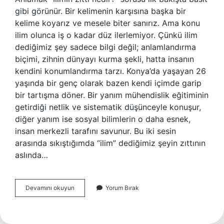
gibi görünür. Bir kelimenin karşısına başka bir
kelime koyarız ve mesele biter sanırız. Ama konu
ilim olunca iş o kadar düz ilerlemiyor. Çünkü ilim
dediğimiz şey sadece bilgi değil; anlamlandırma
biçimi, zihnin dünyayı kurma şekli, hatta insanın
kendini konumlandırma tarzı. Konya’da yaşayan 26
yaşında bir genç olarak bazen kendi içimde garip
bir tartışma döner. Bir yanım mühendislik eğitiminin
getirdiği netlik ve sistematik düşünceyle konuşur,
diğer yanım ise sosyal bilimlerin o daha esnek,
insan merkezli tarafını savunur. Bu iki sesin
arasında sıkıştığımda “ilim” dediğimiz şeyin zıttının
aslında…
İlimin
Devamını okuyun
Yorum Bırak
zıttı
nedir
?