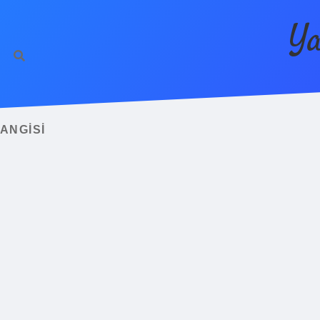
Ya
ANGISI