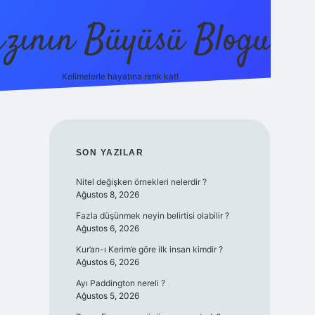
zının Büyüsü Blogu
Kelimelerle hayatına renk kat!
betci
vdcasino güncel giriş
ilbet casino
ilbet yeni g
SIDEBAR
SON YAZILAR
Nitel değişken örnekleri nelerdir ?
Ağustos 8, 2026
Fazla düşünmek neyin belirtisi olabilir ?
Ağustos 6, 2026
Kur’an-ı Kerim’e göre ilk insan kimdir ?
Ağustos 6, 2026
Ayı Paddington nereli ?
Ağustos 5, 2026