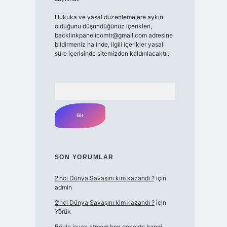
Hukuka ve yasal düzenlemelere aykırı
olduğunu düşündüğünüz içerikleri,
backlinkpanelicomtr@gmail.com
adresine
bildirmeniz halinde, ilgili içerikler yasal
süre içerisinde sitemizden kaldırılacaktır.
Arama
SON YORUMLAR
2’nci Dünya Savaşını kim kazandı ?
için
admin
2’nci Dünya Savaşını kim kazandı ?
için
Yörük
Böyle isyan etmem ben genelde hangi