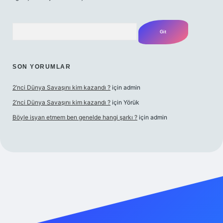
Arama
SON YORUMLAR
2’nci Dünya Savaşını kim kazandı ?
için
admin
2’nci Dünya Savaşını kim kazandı ?
için
Yörük
Böyle isyan etmem ben genelde hangi şarkı ?
için
admin
bet casino
ilbet yeni giriş
Betexper giriş adresi
betexper.xyz
m 