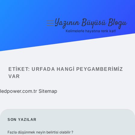
Yazının Büyüsü Blogu
menüyü
aç
Kelimelerle hayatına renk kat!
Anasayfa
Gizlilik Politikası
Yasal Uyarı
ETIKET:
URFADA HANGI PEYGAMBERIMIZ
VAR
Hakkımızda
ledpower.com.tr
Sitemap
SIDEBAR
SON YAZILAR
Fazla düşünmek neyin belirtisi olabilir ?