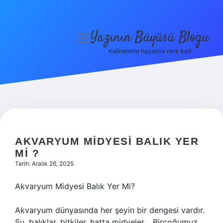
Yazının Büyüsü Blogu
menüyü
aç
Kelimelerle hayatına renk kat!
Anasayfa
Gizlilik Politikası
Yasal Uyarı
Hakkımızda
AKVARYUM MIDYESI BALIK YER
MI ?
Tarih: Aralık 26, 2025
Akvaryum Midyesi Balık Yer Mi?
Akvaryum dünyasında her şeyin bir dengesi vardır.
Su, balıklar, bitkiler, hatta midyeler… Birçoğumuz