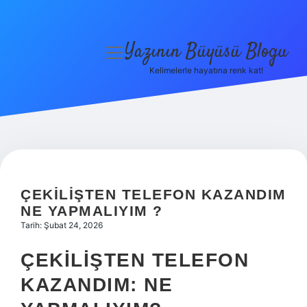
Yazının Büyüsü Blogu
menüyü
aç
Kelimelerle hayatına renk kat!
Anasayfa
Gizlilik Politikası
Yasal Uyarı
Hakkımızda
ÇEKILIŞTEN TELEFON KAZANDIM
NE YAPMALIYIM ?
Tarih: Şubat 24, 2026
ÇEKILIŞTEN TELEFON
KAZANDIM: NE