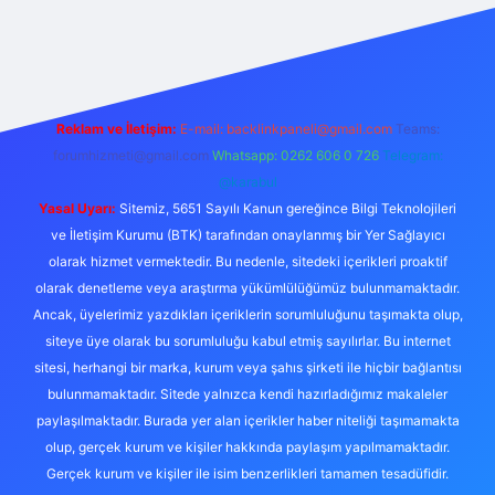
giriş adresi
betexper.xyz
m elexbet
Reklam ve İletişim:
E-mail:
backlinkpaneli@gmail.com
Teams:
forumhizmeti@gmail.com
Whatsapp: 0262 606 0 726
Telegram:
@karabul
Yasal Uyarı:
Sitemiz, 5651 Sayılı Kanun gereğince Bilgi Teknolojileri
ve İletişim Kurumu (BTK) tarafından onaylanmış bir Yer Sağlayıcı
olarak hizmet vermektedir. Bu nedenle, sitedeki içerikleri proaktif
olarak denetleme veya araştırma yükümlülüğümüz bulunmamaktadır.
Ancak, üyelerimiz yazdıkları içeriklerin sorumluluğunu taşımakta olup,
siteye üye olarak bu sorumluluğu kabul etmiş sayılırlar. Bu internet
sitesi, herhangi bir marka, kurum veya şahıs şirketi ile hiçbir bağlantısı
bulunmamaktadır. Sitede yalnızca kendi hazırladığımız makaleler
paylaşılmaktadır. Burada yer alan içerikler haber niteliği taşımamakta
olup, gerçek kurum ve kişiler hakkında paylaşım yapılmamaktadır.
Gerçek kurum ve kişiler ile isim benzerlikleri tamamen tesadüfidir.