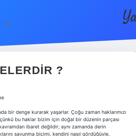
Ya
NELERDIR ?
me
ında bir denge kurarak yaşarlar. Çoğu zaman haklarımızı
ünkü bu haklar bizim için doğal bir düzenin parçası
r kavramdan ibaret değildir; aynı zamanda derin
haklarını savunma biçimi, kendini nasıl gördüğüyle,