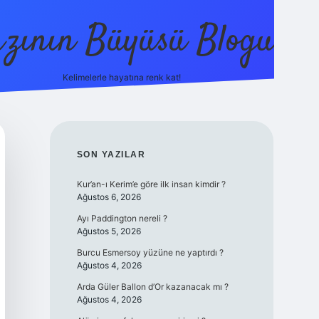
zının Büyüsü Blogu
Kelimelerle hayatına renk kat!
betci
vdcasino güncel giriş
ilbet casino
ilbet yeni giriş
Bete
SIDEBAR
SON YAZILAR
Kur’an-ı Kerim’e göre ilk insan kimdir ?
Ağustos 6, 2026
Ayı Paddington nereli ?
Ağustos 5, 2026
Burcu Esmersoy yüzüne ne yaptırdı ?
Ağustos 4, 2026
Arda Güler Ballon d’Or kazanacak mı ?
Ağustos 4, 2026