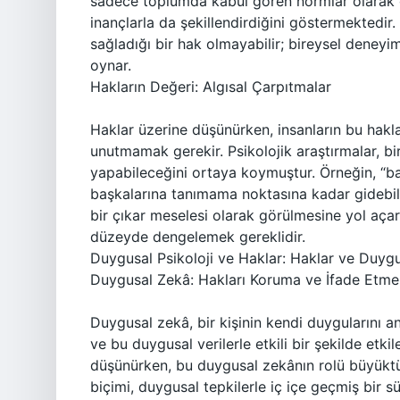
sadece toplumda kabul gören normlar olarak g
inançlarla da şekillendirdiğini göstermektedir.
sağladığı bir hak olmayabilir; bireysel deney
oynar.
Hakların Değeri: Algısal Çarpıtmalar
Haklar üzerine düşünürken, insanların bu haklar
unutmamak gerekir. Psikolojik araştırmalar, bire
yapabileceğini ortaya koymuştur. Örneğin, “bana
başkalarına tanımama noktasına kadar gidebilir
bir çıkar meselesi olarak görülmesine yol aça
düzeyde dengelemek gereklidir.
Duygusal Psikoloji ve Haklar: Haklar ve Duygu
Duygusal Zekâ: Hakları Koruma ve İfade Etme
Duygusal zekâ, bir kişinin kendi duygularını a
ve bu duygusal verilerle etkili bir şekilde etk
düşünürken, bu duygusal zekânın rolü büyüktü
biçimi, duygusal tepkilerle iç içe geçmiş bir sü