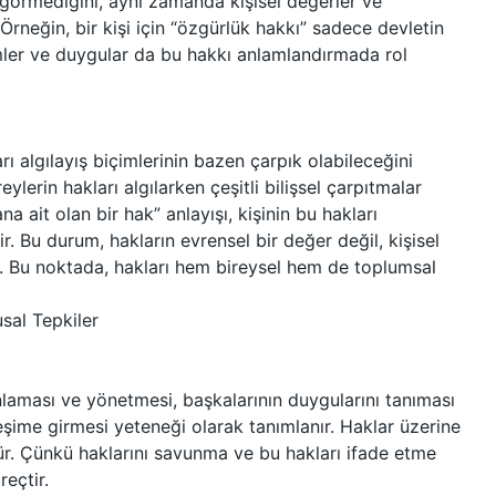
örmediğini, aynı zamanda kişisel değerler ve
 Örneğin, bir kişi için “özgürlük hakkı” sadece devletin
imler ve duygular da bu hakkı anlamlandırmada rol
ı algılayış biçimlerinin bazen çarpık olabileceğini
ylerin hakları algılarken çeşitli bilişsel çarpıtmalar
 ait olan bir hak” anlayışı, kişinin bu hakları
. Bu durum, hakların evrensel bir değer değil, kişisel
r. Bu noktada, hakları hem bireysel hem de toplumsal
sal Tepkiler
nlaması ve yönetmesi, başkalarının duygularını tanıması
ileşime girmesi yeteneği olarak tanımlanır. Haklar üzerine
r. Çünkü haklarını savunma ve bu hakları ifade etme
reçtir.