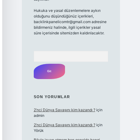
Hukuka ve yasal düzenlemelere aykırı
olduğunu düşündüğünüz içerikleri,
backlinkpanelicomtr@gmail.com
adresine
bildirmeniz halinde, ilgili içerikler yasal
süre içerisinde sitemizden kaldırılacaktır.
Arama
SON YORUMLAR
2’nci Dünya Savaşını kim kazandı ?
için
admin
2’nci Dünya Savaşını kim kazandı ?
için
Yörük
Böyle isyan etmem ben genelde hangi