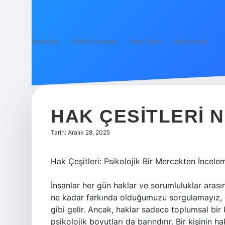
Anasayfa
Gizlilik Politikası
Yasal Uyarı
Hakkımızda
HAK ÇESITLERI 
Tarih: Aralık 28, 2025
Hak Çeşitleri: Psikolojik Bir Mercekten İncele
İnsanlar her gün haklar ve sorumluluklar aras
ne kadar farkında olduğumuzu sorgulamayız, ç
gibi gelir. Ancak, haklar sadece toplumsal bi
psikolojik boyutları da barındırır. Bir kişinin 