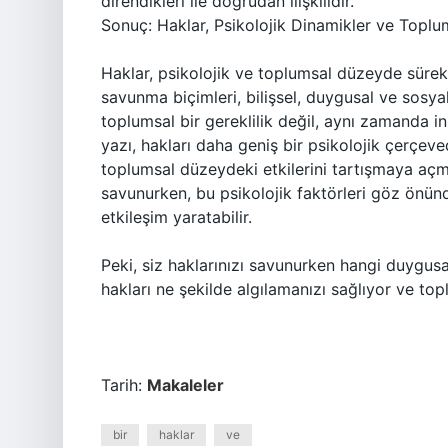
direndikleri ile doğrudan ilişkilidir.
Sonuç: Haklar, Psikolojik Dinamikler ve Topl
Haklar, psikolojik ve toplumsal düzeyde sürekli 
savunma biçimleri, bilişsel, duygusal ve sosyal
toplumsal bir gereklilik değil, aynı zamanda ins
yazı, hakları daha geniş bir psikolojik çerçeved
toplumsal düzeydeki etkilerini tartışmaya açmış
savunurken, bu psikolojik faktörleri göz önün
etkileşim yaratabilir.
Peki, siz haklarınızı savunurken hangi duygusal
hakları ne şekilde algılamanızı sağlıyor ve topl
Tarih:
Makaleler
bir
haklar
ve