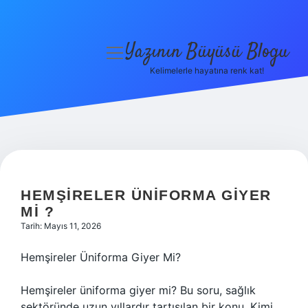
Yazının Büyüsü Blogu
menüyü
aç
Kelimelerle hayatına renk kat!
Anasayfa
Gizlilik Politikası
Yasal Uyarı
Hakkımızda
HEMŞIRELER ÜNIFORMA GIYER
MI ?
Tarih: Mayıs 11, 2026
Hemşireler Üniforma Giyer Mi?
Hemşireler üniforma giyer mi? Bu soru, sağlık
sektöründe uzun yıllardır tartışılan bir konu. Kimi