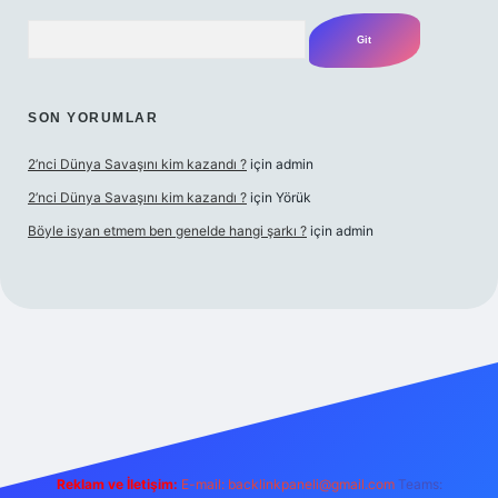
Arama
SON YORUMLAR
2’nci Dünya Savaşını kim kazandı ?
için
admin
2’nci Dünya Savaşını kim kazandı ?
için
Yörük
Böyle isyan etmem ben genelde hangi şarkı ?
için
admin
iriş
Betexper giriş adresi
betexper.xyz
m elexbet
Reklam ve İletişim:
E-mail:
backlinkpaneli@gmail.com
Teams: