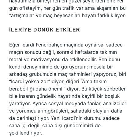
hayatımızla birleştiren en güzel şeylerden biri: her
gün ofisteyim, her gün trafik var ama akşamları bu
tartışmalar ve maç heyecanları hayatı farklı kılıyor.
İLERIYE DÖNÜK ETKILER
Eğer Icardi Fenerbahçe maçında oynarsa, sadece
maçın sonucu değil, sonraki haftalarda takımın
moral ve motivasyonu da etkilenebilir. Ben bunu
kendi deneyimimle de görüyorum; mesela bir
arkadaş grubumuzla maç tahminleri yapıyoruz, biri
“Icardi yoksa zor” diyor, diğeri “Ama takım
beraberliği daha önemli” diyor. Bu küçük sohbetler
bile insanın gündelik hayatında keyifli bir boşluk
yaratıyor. Ayrıca sosyal medyada fanlar, analizciler
ve yorumcuların görüşleri, sahadaki olayları daha
da derinleştiriyor. Yani Icardi’nin durumu sadece
saha içi değil, saha dışı gündemimizi de
şekillendiriyor.