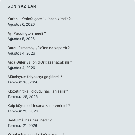
SIDEBAR
SON YAZILAR
Kur’an-ı Kerim’e göre ilk insan kimdir ?
Ağustos 6, 2026
Ayı Paddington nereli ?
Ağustos 5, 2026
Burcu Esmersoy yüzüne ne yaptırdı ?
Ağustos 4, 2026
Arda Güler Ballon d’Or kazanacak mı ?
Ağustos 4, 2026
Alüminyum folyo ısıyı geçirir mi ?
Temmuz 30, 2026
Klozetin tıkalı olduğu nasıl anlaşılır ?
Temmuz 25, 2026
Kalp büyümesi insana zarar verir mi ?
Temmuz 23, 2026
Beytülmâl hazinesi nedir ?
Temmuz 21, 2026
Yılanlar kaç günde doğum yapar ?