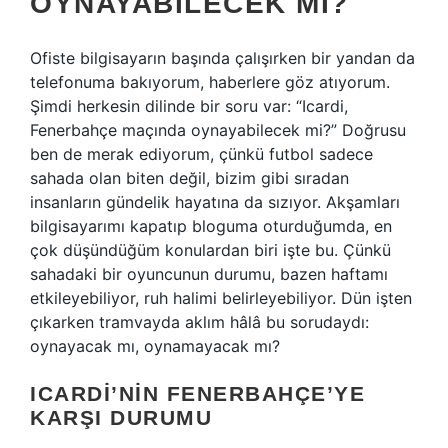
OYNAYABILECEK MI?
Ofiste bilgisayarın başında çalışırken bir yandan da
telefonuma bakıyorum, haberlere göz atıyorum.
Şimdi herkesin dilinde bir soru var: “Icardi,
Fenerbahçe maçında oynayabilecek mi?” Doğrusu
ben de merak ediyorum, çünkü futbol sadece
sahada olan biten değil, bizim gibi sıradan
insanların gündelik hayatına da sızıyor. Akşamları
bilgisayarımı kapatıp bloguma oturduğumda, en
çok düşündüğüm konulardan biri işte bu. Çünkü
sahadaki bir oyuncunun durumu, bazen haftamı
etkileyebiliyor, ruh halimi belirleyebiliyor. Dün işten
çıkarken tramvayda aklım hâlâ bu sorudaydı:
oynayacak mı, oynamayacak mı?
ICARDI’NIN FENERBAHÇE’YE
KARŞI DURUMU