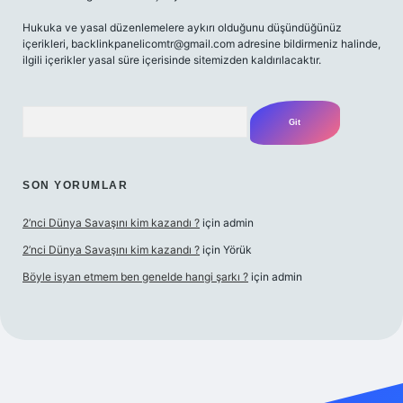
Hukuka ve yasal düzenlemelere aykırı olduğunu düşündüğünüz
içerikleri,
backlinkpanelicomtr@gmail.com
adresine bildirmeniz halinde,
ilgili içerikler yasal süre içerisinde sitemizden kaldırılacaktır.
Arama
SON YORUMLAR
2’nci Dünya Savaşını kim kazandı ?
için
admin
2’nci Dünya Savaşını kim kazandı ?
için
Yörük
Böyle isyan etmem ben genelde hangi şarkı ?
için
admin
iş
Betexper giriş adresi
betexper.xyz
m elexbet