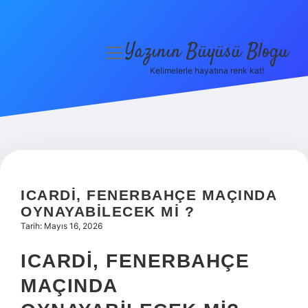
Yazının Büyüsü Blogu
menüyü
aç
Kelimelerle hayatına renk kat!
Anasayfa
Gizlilik Politikası
Yasal Uyarı
Hakkımızda
ICARDI, FENERBAHÇE MAÇINDA
OYNAYABILECEK MI ?
Tarih: Mayıs 16, 2026
ICARDI, FENERBAHÇE
MAÇINDA