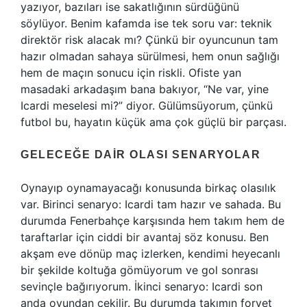
yazıyor, bazıları ise sakatlığının sürdüğünü
söylüyor. Benim kafamda ise tek soru var: teknik
direktör risk alacak mı? Çünkü bir oyuncunun tam
hazır olmadan sahaya sürülmesi, hem onun sağlığı
hem de maçın sonucu için riskli. Ofiste yan
masadaki arkadaşım bana bakıyor, “Ne var, yine
Icardi meselesi mi?” diyor. Gülümsüyorum, çünkü
futbol bu, hayatın küçük ama çok güçlü bir parçası.
GELECEĞE DAIR OLASI SENARYOLAR
Oynayıp oynamayacağı konusunda birkaç olasılık
var. Birinci senaryo: Icardi tam hazır ve sahada. Bu
durumda Fenerbahçe karşısında hem takım hem de
taraftarlar için ciddi bir avantaj söz konusu. Ben
akşam eve dönüp maç izlerken, kendimi heyecanlı
bir şekilde koltuğa gömüyorum ve gol sonrası
sevinçle bağırıyorum. İkinci senaryo: Icardi son
anda oyundan çekilir. Bu durumda takımın forvet