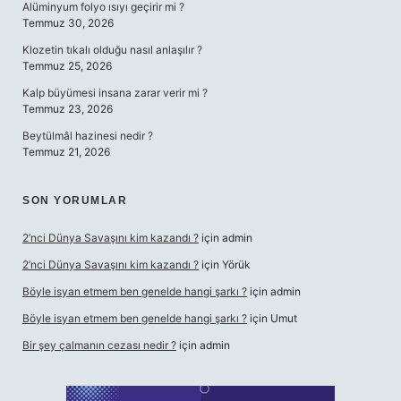
Alüminyum folyo ısıyı geçirir mi ?
Temmuz 30, 2026
Klozetin tıkalı olduğu nasıl anlaşılır ?
Temmuz 25, 2026
Kalp büyümesi insana zarar verir mi ?
Temmuz 23, 2026
Beytülmâl hazinesi nedir ?
Temmuz 21, 2026
SON YORUMLAR
2’nci Dünya Savaşını kim kazandı ?
için
admin
2’nci Dünya Savaşını kim kazandı ?
için
Yörük
Böyle isyan etmem ben genelde hangi şarkı ?
için
admin
Böyle isyan etmem ben genelde hangi şarkı ?
için
Umut
Bir şey çalmanın cezası nedir ?
için
admin