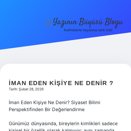
Yazının Büyüsü Blogu
menüyü
aç
Kelimelerle hayatına renk kat!
Anasayfa
Gizlilik Politikası
Yasal Uyarı
Hakkımızda
İMAN EDEN KIŞIYE NE DENIR ?
Tarih: Şubat 28, 2026
İman Eden Kişiye Ne Denir? Siyaset Bilimi
Perspektifinden Bir Değerlendirme
Günümüz dünyasında, bireylerin kimlikleri sadece
kişisel bir özellik olarak kalmıyor; aynı zamanda