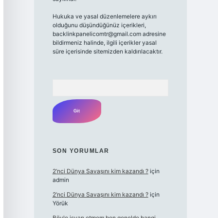
Hukuka ve yasal düzenlemelere aykırı
olduğunu düşündüğünüz içerikleri,
backlinkpanelicomtr@gmail.com
adresine
bildirmeniz halinde, ilgili içerikler yasal
süre içerisinde sitemizden kaldırılacaktır.
Arama
SON YORUMLAR
2’nci Dünya Savaşını kim kazandı ?
için
admin
2’nci Dünya Savaşını kim kazandı ?
için
Yörük
Böyle isyan etmem ben genelde hangi