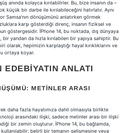
üş anında kolayca kırılabilirler. Bu, bize insanın da –
k küçük bir darbe ile kırılabileceğini hatırlatır. Aynı
egor Samsa’nın dönüşümünü anlatırken görmek
klara karşı gösterdiği direnç, insanın fiziksel ve
unun göstergesidir. İPhone 14, bu noktada, dış dünyaya
 bir yandan da hızla kırılabilen bir yapıya sahiptir. Bu
ri olarak, hepimizin karşılaştığı hayal kırıklıklarını ve
u ortaya koyar.
 EDEBIYATIN ANLATI
NÜŞÜMÜ: METINLER ARASI
rek daha fazla hayatımıza dahil olmasıyla birlikte
oji arasındaki ilişki, sadece metinler arası bir ilişki
ndiği bir zemin oluşturur. İPhone 14, bu bağlamda,
ullanılabilir; belirli bir temanın gelişmesine veya