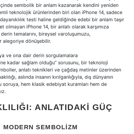
n içinde sembolik bir anlam kazanarak kendini yeniden
emli teknolojik ürünlerinden biri olan iPhone 14, sadece
r dayanıklılık testi haline geldiğinde edebi bir anlam taşır
t olmayan iPhone 14, bir anlatı olarak karşımıza
derin temalarını, bireysel varoluşumuzu,
ir alegoriye dönüşebilir.
a ve ona dair derin sorgulamalara
“ne kadar sağlam olduğu” sorusunu, bir teknoloji
boller, anlatı teknikleri ve çağdaş metinler üzerinden
ılığı, aslında insanın kırılganlığıyla, dış dünyanın
 Bu soruya, hem klasik edebiyat kuramları hem de
ız.
LILIĞI: ANLATIDAKI GÜÇ
K: MODERN SEMBOLIZM