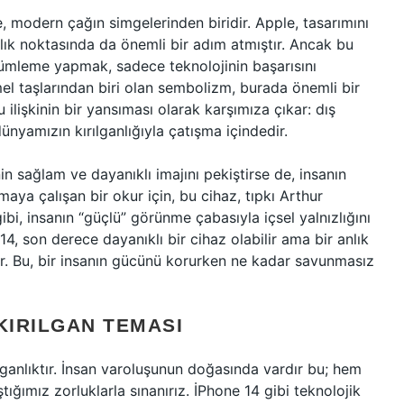
, modern çağın simgelerinden biridir. Apple, tasarımını
lılık noktasında da önemli bir adım atmıştır. Ancak bu
özümleme yapmak, sadece teknolojinin başarısını
el taşlarından biri olan sembolizm, burada önemli bir
 ilişkinin bir yansıması olarak karşımıza çıkar: dış
dünyamızın kırılganlığıyla çatışma içindedir.
n sağlam ve dayanıklı imajını pekiştirse de, insanın
maya çalışan bir okur için, bu cihaz, tıpkı Arthur
ibi, insanın “güçlü” görünme çabasıyla içsel yalnızlığını
14, son derece dayanıklı bir cihaz olabilir ama bir anlık
lir. Bu, bir insanın gücünü korurken ne kadar savunmasız
 KIRILGAN TEMASI
lganlıktır. İnsan varoluşunun doğasında vardır bu; hem
ğımız zorluklarla sınanırız. İPhone 14 gibi teknolojik