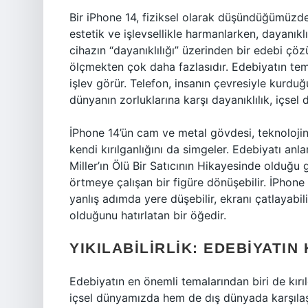
Bir iPhone 14, fiziksel olarak düşündüğümüzde
estetik ve işlevsellikle harmanlarken, dayanık
cihazın “dayanıklılığı” üzerinden bir edebi ç
ölçmekten çok daha fazlasıdır. Edebiyatın tem
işlev görür. Telefon, insanın çevresiyle kurduğu
dünyanın zorluklarına karşı dayanıklılık, içsel 
İPhone 14’ün cam ve metal gövdesi, teknolojini
kendi kırılganlığını da simgeler. Edebiyatı anla
Miller’ın Ölü Bir Satıcının Hikayesinde olduğu g
örtmeye çalışan bir figüre dönüşebilir. İPhone 
yanlış adımda yere düşebilir, ekranı çatlayabi
olduğunu hatırlatan bir öğedir.
YIKILABILIRLIK: EDEBIYATIN
Edebiyatın en önemli temalarından biri de kırı
içsel dünyamızda hem de dış dünyada karşılaştı