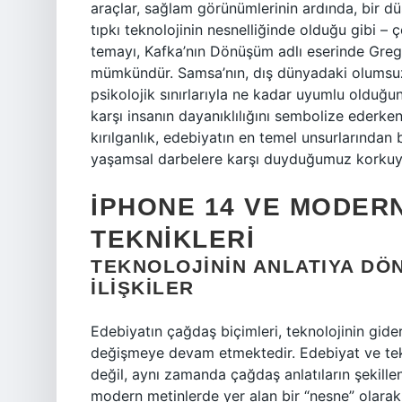
araçlar, sağlam görünümlerinin ardında, bir düş
tıpkı teknolojinin nesnelliğinde olduğu gibi – ço
temayı, Kafka’nın Dönüşüm adlı eserinde Gr
mümkündür. Samsa’nın, dış dünyadaki olumsuzlu
psikolojik sınırlarıyla ne kadar uyumlu olduğ
karşı insanın dayanıklılığını sembolize ederken,
kırılganlık, edebiyatın en temel unsurlarından bi
yaşamsal darbelere karşı duyduğumuz korkuy
İPHONE 14 VE MODERN
TEKNIKLERI
TEKNOLOJININ ANLATIYA DÖ
İLIŞKILER
Edebiyatın çağdaş biçimleri, teknolojinin gide
değişmeye devam etmektedir. Edebiyat ve teknol
değil, aynı zamanda çağdaş anlatıların şekille
modern metinlerde yer alan bir “nesne” olarak k