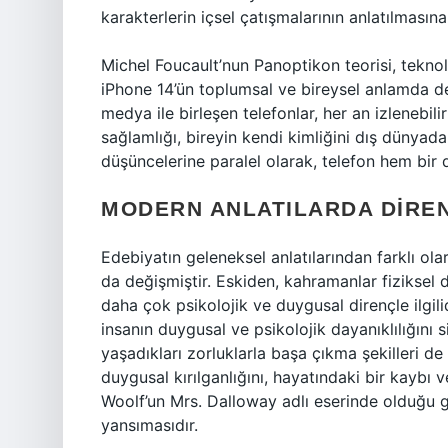
karakterlerin içsel çatışmalarının anlatılmasına 
Michel Foucault’nun Panoptikon teorisi, teknolo
iPhone 14’ün toplumsal ve bireysel anlamda den
medya ile birleşen telefonlar, her an izlenebili
sağlamlığı, bireyin kendi kimliğini dış dünyada
düşüncelerine paralel olarak, telefon hem bir 
MODERN ANLATILARDA DIREN
Edebiyatın geleneksel anlatılarından farklı ol
da değişmiştir. Eskiden, kahramanlar fiziksel
daha çok psikolojik ve duygusal dirençle ilgil
insanın duygusal ve psikolojik dayanıklılığını
yaşadıkları zorluklarla başa çıkma şekilleri de
duygusal kırılganlığını, hayatındaki bir kaybı ve
Woolf’un Mrs. Dalloway adlı eserinde olduğu gib
yansımasıdır.