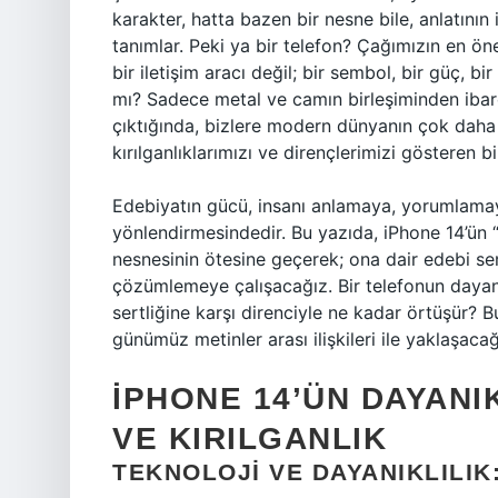
karakter, hatta bazen bir nesne bile, anlatını
tanımlar. Peki ya bir telefon? Çağımızın en ön
bir iletişim aracı değil; bir sembol, bir güç, bi
mı? Sadece metal ve camın birleşiminden ibare
çıktığında, bizlere modern dünyanın çok daha 
kırılganlıklarımızı ve dirençlerimizi gösteren b
Edebiyatın gücü, insanı anlamaya, yorumlamay
yönlendirmesindedir. Bu yazıda, iPhone 14’ün 
nesnesinin ötesine geçerek; ona dair edebi sem
çözümlemeye çalışacağız. Bir telefonun dayanakl
sertliğine karşı direnciyle ne kadar örtüşür?
günümüz metinler arası ilişkileri ile yaklaşacağ
İPHONE 14’ÜN DAYANIK
VE KIRILGANLIK
TEKNOLOJI VE DAYANIKLILI