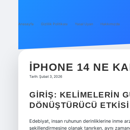
Anasayfa
Gizlilik Politikası
Yasal Uyarı
Hakkımızda
IPHONE 14 NE K
Tarih: Şubat 3, 2026
GIRIŞ: KELIMELERIN 
DÖNÜŞTÜRÜCÜ ETKISI
Edebiyat, insan ruhunun derinliklerine inme arz
şekillendirmesine olanak tanırken, aynı zamand