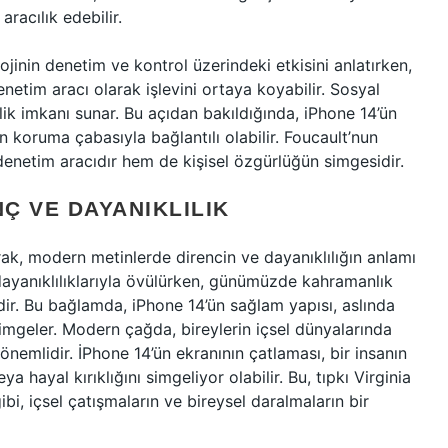
aracılık edebilir.
jinin denetim ve kontrol üzerindeki etkisini anlatırken,
etim aracı olarak işlevini ortaya koyabilir. Sosyal
rlik imkanı sunar. Bu açıdan bakıldığında, iPhone 14’ün
n koruma çabasıyla bağlantılı olabilir. Foucault’nun
denetim aracıdır hem de kişisel özgürlüğün simgesidir.
Ç VE DAYANIKLILIK
arak, modern metinlerde direncin ve dayanıklılığın anlamı
 dayanıklılıklarıyla övülürken, günümüzde kahramanlık
idir. Bu bağlamda, iPhone 14’ün sağlam yapısı, aslında
 simgeler. Modern çağda, bireylerin içsel dünyalarında
 önemlidir. İPhone 14’ün ekranının çatlaması, bir insanın
ya hayal kırıklığını simgeliyor olabilir. Bu, tıpkı Virginia
i, içsel çatışmaların ve bireysel daralmaların bir