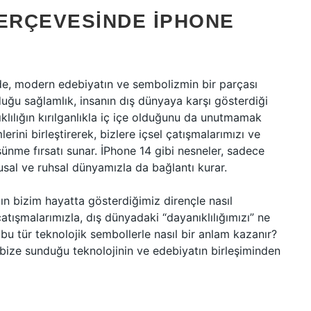
ÇERÇEVESINDE IPHONE
nde, modern edebiyatın ve sembolizmin bir parçası
nduğu sağlamlık, insanın dış dünyaya karşı gösterdiği
ıklılığın kırılganlıkla iç içe olduğunu da unutmamak
erini birleştirerek, bizlere içsel çatışmalarımızı ve
şünme fırsatı sunar. İPhone 14 gibi nesneler, sadece
sal ve ruhsal dünyamızla da bağlantı kurar.
cın bizim hayatta gösterdiğimiz dirençle nasıl
çatışmalarımızla, dış dünyadaki “dayanıklılığımızı” ne
 bu tür teknolojik sembollerle nasıl bir anlam kazanır?
bize sunduğu teknolojinin ve edebiyatın birleşiminden