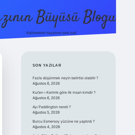
zının Büyüsü Blogu
Kelimelerle hayatına renk kat!
betci
vdcasino güncel giriş
ilbet casino
ilbet yeni giriş
Bete
SIDEBAR
SON YAZILAR
Fazla düşünmek neyin belirtisi olabilir ?
Ağustos 6, 2026
Kur’an-ı Kerim’e göre ilk insan kimdir ?
Ağustos 6, 2026
Ayı Paddington nereli ?
Ağustos 5, 2026
Burcu Esmersoy yüzüne ne yaptırdı ?
Ağustos 4, 2026