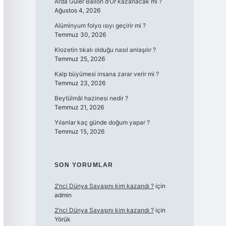
Arda Güler Ballon d’Or kazanacak mı ?
Ağustos 4, 2026
Alüminyum folyo ısıyı geçirir mi ?
Temmuz 30, 2026
Klozetin tıkalı olduğu nasıl anlaşılır ?
Temmuz 25, 2026
Kalp büyümesi insana zarar verir mi ?
Temmuz 23, 2026
Beytülmâl hazinesi nedir ?
Temmuz 21, 2026
Yılanlar kaç günde doğum yapar ?
Temmuz 15, 2026
SON YORUMLAR
2’nci Dünya Savaşını kim kazandı ?
için
admin
2’nci Dünya Savaşını kim kazandı ?
için
Yörük