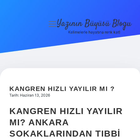
Yazının Büyüsü Blogu
menüyü
aç
Kelimelerle hayatına renk kat!
Anasayfa
Gizlilik Politikası
Yasal Uyarı
Hakkımızda
KANGREN HIZLI YAYILIR MI ?
Tarih: Haziran 13, 2026
KANGREN HIZLI YAYILIR
MI? ANKARA
SOKAKLARINDAN TIBBI