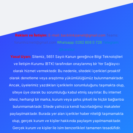
ş
Betexper giriş adresi
betexper.xyz
m elexbet
Reklam ve İletişim:
E-mail:
backlinkpaneli@gmail.com
Teams:
forumhizmeti@gmail.com
Whatsapp: 0262 606 0 726
Telegram:
@karabul
Yasal Uyarı:
Sitemiz, 5651 Sayılı Kanun gereğince Bilgi Teknolojileri
ve İletişim Kurumu (BTK) tarafından onaylanmış bir Yer Sağlayıcı
olarak hizmet vermektedir. Bu nedenle, sitedeki içerikleri proaktif
olarak denetleme veya araştırma yükümlülüğümüz bulunmamaktadır.
Ancak, üyelerimiz yazdıkları içeriklerin sorumluluğunu taşımakta olup,
siteye üye olarak bu sorumluluğu kabul etmiş sayılırlar. Bu internet
sitesi, herhangi bir marka, kurum veya şahıs şirketi ile hiçbir bağlantısı
bulunmamaktadır. Sitede yalnızca kendi hazırladığımız makaleler
paylaşılmaktadır. Burada yer alan içerikler haber niteliği taşımamakta
olup, gerçek kurum ve kişiler hakkında paylaşım yapılmamaktadır.
Gerçek kurum ve kişiler ile isim benzerlikleri tamamen tesadüfidir.