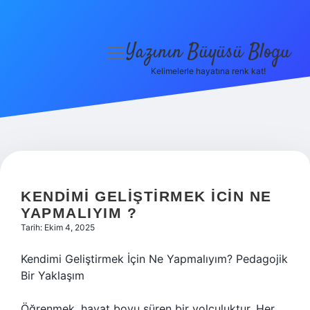
Yazının Büyüsü Blogu
menüyü
aç
Kelimelerle hayatına renk kat!
Anasayfa
Gizlilik Politikası
Yasal Uyarı
Hakkımızda
KENDIMI GELIŞTIRMEK ICIN NE
YAPMALIYIM ?
Tarih: Ekim 4, 2025
Kendimi Geliştirmek İçin Ne Yapmalıyım? Pedagojik
Bir Yaklaşım
Öğrenmek, hayat boyu süren bir yolculuktur. Her