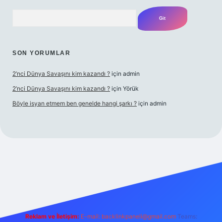
Arama
SON YORUMLAR
2’nci Dünya Savaşını kim kazandı ?
için
admin
2’nci Dünya Savaşını kim kazandı ?
için
Yörük
Böyle isyan etmem ben genelde hangi şarkı ?
için
admin
riş adresi
betexper.xyz
m elexbet
Reklam ve İletişim:
E-mail:
backlinkpaneli@gmail.com
Teams: