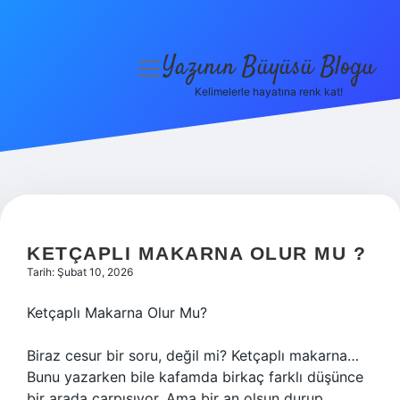
Yazının Büyüsü Blogu
menüyü
aç
Kelimelerle hayatına renk kat!
Anasayfa
Gizlilik Politikası
Yasal Uyarı
Hakkımızda
KETÇAPLI MAKARNA OLUR MU ?
Tarih: Şubat 10, 2026
Ketçaplı Makarna Olur Mu?
Biraz cesur bir soru, değil mi? Ketçaplı makarna…
Bunu yazarken bile kafamda birkaç farklı düşünce
bir arada çarpışıyor. Ama bir an olsun durup