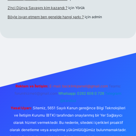
2’nci Dünya Savaşını kim kazandı ?
için
Yörük
Böyle isyan etmem ben genelde hangi şarkı ?
için
admin
iş
Betexper giriş adresi
betexper.xyz
m elexbet
Reklam ve İletişim:
E-mail:
backlinkpaneli@gmail.com
Teams:
forumhizmeti@gmail.com
Whatsapp: 0262 606 0 726
Telegram:
@karabul
Yasal Uyarı:
Sitemiz, 5651 Sayılı Kanun gereğince Bilgi Teknolojileri
ve İletişim Kurumu (BTK) tarafından onaylanmış bir Yer Sağlayıcı
olarak hizmet vermektedir. Bu nedenle, sitedeki içerikleri proaktif
olarak denetleme veya araştırma yükümlülüğümüz bulunmamaktadır.