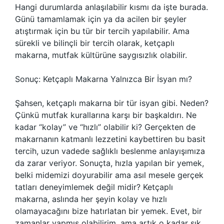
Hangi durumlarda anlaşılabilir kısmı da işte burada.
Günü tamamlamak için ya da acilen bir şeyler
atıştırmak için bu tür bir tercih yapılabilir. Ama
sürekli ve bilinçli bir tercih olarak, ketçaplı
makarna, mutfak kültürüne saygısızlık olabilir.
Sonuç: Ketçaplı Makarna Yalnızca Bir İsyan mı?
Şahsen, ketçaplı makarna bir tür isyan gibi. Neden?
Çünkü mutfak kurallarına karşı bir başkaldırı. Ne
kadar “kolay” ve “hızlı” olabilir ki? Gerçekten de
makarnanın katmanlı lezzetini kaybettiren bu basit
tercih, uzun vadede sağlıklı beslenme anlayışımıza
da zarar veriyor. Sonuçta, hızla yapılan bir yemek,
belki midemizi doyurabilir ama asıl mesele gerçek
tatları deneyimlemek değil midir? Ketçaplı
makarna, aslında her şeyin kolay ve hızlı
olamayacağını bize hatırlatan bir yemek. Evet, bir
zamanlar yapmış olabilirim, ama artık o kadar sık