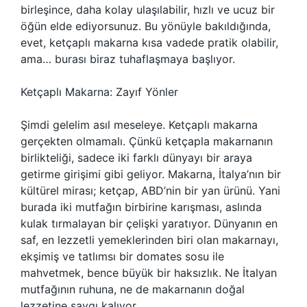
birleşince, daha kolay ulaşılabilir, hızlı ve ucuz bir
öğün elde ediyorsunuz. Bu yönüyle bakıldığında,
evet, ketçaplı makarna kısa vadede pratik olabilir,
ama… burası biraz tuhaflaşmaya başlıyor.
Ketçaplı Makarna: Zayıf Yönler
Şimdi gelelim asıl meseleye. Ketçaplı makarna
gerçekten olmamalı. Çünkü ketçapla makarnanın
birlikteliği, sadece iki farklı dünyayı bir araya
getirme girişimi gibi geliyor. Makarna, İtalya’nın bir
kültürel mirası; ketçap, ABD’nin bir yan ürünü. Yani
burada iki mutfağın birbirine karışması, aslında
kulak tırmalayan bir çelişki yaratıyor. Dünyanın en
saf, en lezzetli yemeklerinden biri olan makarnayı,
ekşimiş ve tatlımsı bir domates sosu ile
mahvetmek, bence büyük bir haksızlık. Ne İtalyan
mutfağının ruhuna, ne de makarnanın doğal
lezzetine saygı kalıyor.