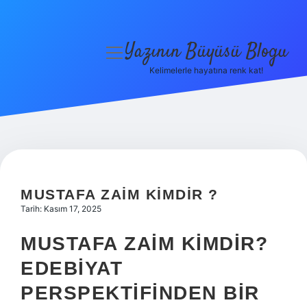
Yazının Büyüsü Blogu
menüyü
aç
Kelimelerle hayatına renk kat!
Anasayfa
Gizlilik Politikası
Yasal Uyarı
Hakkımızda
MUSTAFA ZAIM KIMDIR ?
Tarih: Kasım 17, 2025
MUSTAFA ZAIM KIMDIR?
EDEBIYAT
PERSPEKTIFINDEN BIR