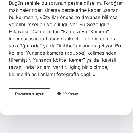
Bugün seninle bu sorunun peşine düşelim. Fotoğraf
makinelerinden sinema perdelerine kadar uzanan
bu kelimenin, yüzyıllar öncesine dayanan bilimsel
ve dilbilimsel bir yolculuğu var. Bir Sözcüğün
Hikâyesi: “Camera”dan “Kamera”ya “Kamera”
kelimesi aslında Latince kökenli. Latince camera
sözcüğü “oda” ya da “kubbe” anlamına geliyor. Bu
kelime, Yunanca kamara (καμάρα) kelimesinden
türemiştir. Yunanca kökte “kemer” ya da “kavisli
tavanlı oda” anlamı vardır. İlginç bir biçimde,
kelimenin asıl anlamı fotoğrafla değil,…
Kamera
Devamını okuyun
10 Yorum
hangi
dil
?