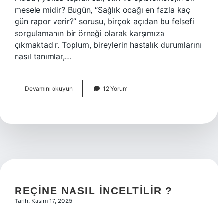
mesele midir? Bugün, “Sağlık ocağı en fazla kaç
gün rapor verir?” sorusu, birçok açıdan bu felsefi
sorgulamanın bir örneği olarak karşımıza
çıkmaktadır. Toplum, bireylerin hastalık durumlarını
nasıl tanımlar,…
Sağlık
Devamını okuyun
12 Yorum
ocağı
en
fazla
kaç
gün
rapor
verir
?
REÇINE NASIL INCELTILIR ?
Tarih: Kasım 17, 2025