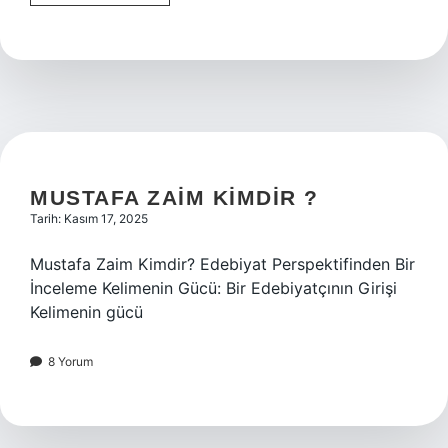
nasıl
inceltilir
?
MUSTAFA ZAIM KIMDIR ?
Tarih: Kasım 17, 2025
Mustafa Zaim Kimdir? Edebiyat Perspektifinden Bir
İnceleme Kelimenin Gücü: Bir Edebiyatçının Girişi
Kelimenin gücü
8 Yorum