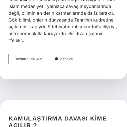
İslam medeniyeti, yalnızca savaş meydanlarında
değil, bilimin en derin katmanlarında da iz bıraktı.
Gök bilimi, onların dünyasında Tanrı’nın kudretine
açılan bir kapıydı. Edebiyatın ruhla kurduğu ilişkiyi,
astronomi akılla kuruyordu. Bir divan şairinin
“felek”…
Türk
Devamını okuyun
2 Yorum
islam
Gök
bilimciler
kimlerdir
?
KAMULAŞTIRMA DAVASI KIME
AÇILIR ?