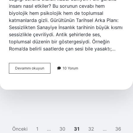
insanı nasıl etkiler? Bu sorunun cevabı hem
biyolojik hem psikolojik hem de toplumsal
katmanlarda gizli. Gürültünün Tarihsel Arka Planı:
Sessizlikten Sanayiye İnsanlık tarihinin büyük kısmı
sessizlikle çevriliydi. Antik şehirlerde ses,
toplumsal düzenin bir göstergesiydi. Örneğin
Roma’da belirli saatlerde çan sesi bile yasaktı;…
Gürültü
Devamını okuyun
10 Yorum
insan
sağlığını
nasıl
etkiler
?
YAZI
Önceki
1
…
30
31
32
…
36