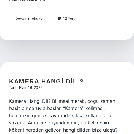
Kamulaştırma
Devamını okuyun
12 Yorum
davası
kime
açılır
?
KAMERA HANGI DIL ?
Tarih: Ekim 16, 2025
Kamera Hangi Dil? Bilimsel merak, çoğu zaman
basit bir soruyla başlar. “Kamera” kelimesi,
hepimizin günlük hayatında sıkça kullandığı bir
sözcük. Ama hiç düşündün mü, bu kelimenin
kökeni nereden geliyor, hangi dilden bize ulaştı?