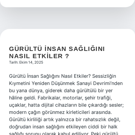
nedir
?
GÜRÜLTÜ INSAN SAĞLIĞINI
NASIL ETKILER ?
Tarih: Ekim 14, 2025
Gürültü İnsan Sağlığını Nasıl Etkiler? Sessizliğin
Kıymetini Yeniden Düşünmek Sanayi Devrimi’nden
bu yana dünya, giderek daha gürültülü bir yer
hâline geldi. Fabrikalar, motorlar, şehir trafiği,
uçaklar, hatta dijital cihazların bile çıkardığı sesler;
modern çağın görünmez kirleticileri arasında.
Gürültü kirliliği artık yalnızca bir rahatsızlık değil,
doğrudan insan sağlığını etkileyen ciddi bir halk
sağlığı sorunu olarak kabul ediliyor. Peki gürültü