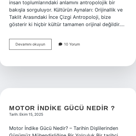
insan toplumlarındaki anlamını antropolojik bir
bakışla sorguluyor. Kültürün Aynaları: Orijinallik ve
Taklit Arasındaki İnce Çizgi Antropoloji, bize
gösterir ki hiçbir kültür tamamen orijinal değildir.…
Orjinal
Devamını okuyun
10 Yorum
Türkçe
karşılığı
taklit
midir
?
MOTOR INDIKE GÜCÜ NEDIR ?
Tarih: Ekim 15, 2025
Motor İndike Gücü Nedir? – Tarihin Dişlilerinden
Günümüz Mühendisliğine Bir Yolculuk Bir tarihçi