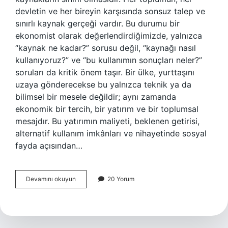
devletin ve her bireyin karşısında sonsuz talep ve
sınırlı kaynak gerçeği vardır. Bu durumu bir
ekonomist olarak değerlendirdiğimizde, yalnızca
“kaynak ne kadar?” sorusu değil, “kaynağı nasıl
kullanıyoruz?” ve “bu kullanımın sonuçları neler?”
soruları da kritik önem taşır. Bir ülke, yurttaşını
uzaya gönderecekse bu yalnızca teknik ya da
bilimsel bir mesele değildir; aynı zamanda
ekonomik bir tercih, bir yatırım ve bir toplumsal
mesajdır. Bu yatırımın maliyeti, beklenen getirisi,
alternatif kullanım imkânları ve nihayetinde sosyal
fayda açısından…
Türk
Devamını okuyun
20 Yorum
astronot
için
kaç
para
verildi