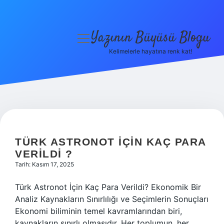
Yazının Büyüsü Blogu
menüyü
aç
Kelimelerle hayatına renk kat!
Anasayfa
Gizlilik Politikası
Yasal Uyarı
YAZININ
BÜYÜSÜ
Hakkımızda
TÜRK ASTRONOT IÇIN KAÇ PARA
VERILDI ?
BLOGU
Tarih: Kasım 17, 2025
YAZILAR
Türk Astronot İçin Kaç Para Verildi? Ekonomik Bir
Analiz Kaynakların Sınırlılığı ve Seçimlerin Sonuçları
Ekonomi biliminin temel kavramlarından biri,
kaynakların sınırlı olmasıdır. Her toplumun, her