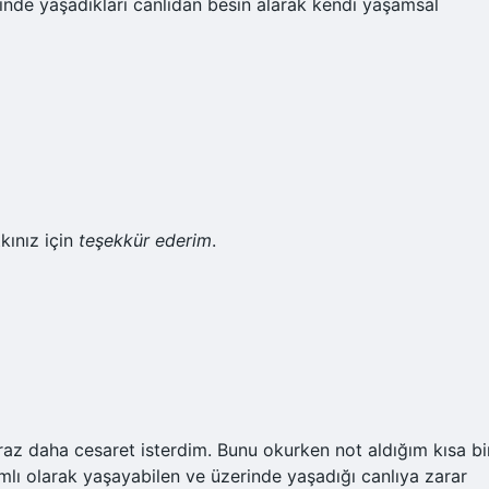
erinde yaşadıkları canlıdan besin alarak kendi yaşamsal
kınız için
teşekkür ederim
.
raz daha cesaret isterdim. Bunu okurken not aldığım kısa bi
ğımlı olarak yaşayabilen ve üzerinde yaşadığı canlıya zarar