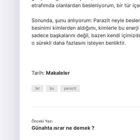
etrafımda olanlardan besleniyorum, bir tür iç
Sonunda, şunu anlıyorum: Parazit neyle besleni
besinimi kimlerden aldığımı, kimlerle bu enerji
sadece başkalarını değil, bazen kendi içimizdek
o sürekli daha fazlasını isteyen benliktir.
Tarih:
Makaleler
bir
bu
parazit
Önceki Yazı
Günahta ısrar ne demek ?