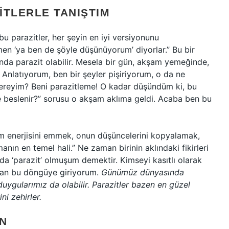
ITLERLE TANIŞTIM
bu parazitler, her şeyin en iyi versiyonunu
emen ‘ya ben de şöyle düşünüyorum’ diyorlar.” Bu bir
ında parazit olabilir. Mesela bir gün, akşam yemeğinde,
? Anlatıyorum, ben bir şeyler pişiriyorum, o da ne
vereyim? Beni parazitleme! O kadar düşündüm ki, bu
yle beslenir?” sorusu o akşam aklıma geldi. Acaba ben bu
m enerjisini emmek, onun düşüncelerini kopyalamak,
nın en temel hali.” Ne zaman birinin aklındaki fikirleri
 ‘parazit’ olmuşum demektir. Kimseyi kasıtlı olarak
an bu döngüye giriyorum.
Günümüz dünyasında
duygularımız da olabilir. Parazitler bazen en güzel
ni zehirler.
EN