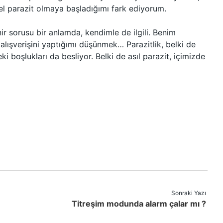
sel parazit olmaya başladığımı fark ediyorum.
r sorusu bir anlamda, kendimle de ilgili. Benim
 alışverişini yaptığımı düşünmek… Parazitlik, belki de
i boşlukları da besliyor. Belki de asıl parazit, içimizde
Sonraki Yazı
Titreşim modunda alarm çalar mı ?