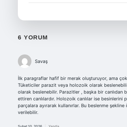
6 YORUM
Savaş
İlk paragraflar hafif bir merak oluşturuyor, ama çok
Tüketiciler parazit veya holozoik olarak beslenebil
olarak beslenebilir. Parazitler , başka bir canlıdan
ettiren canlılardır. Holozoik canlılar ise besinlerin
parçalara ayırarak kullanırlar. Bu beslenme şekline 
verilebilir.
Şubat 10, 2026
Yanıtla