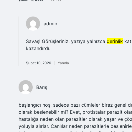
admin
Savaş! Görüşleriniz, yazıya yalnızca
derinlik
kat
kazandırdı.
Şubat 10, 2026
Yanıtla
Barış
başlangıcı hoş, sadece bazı cümleler biraz genel d
olarak beslenebilir mi? Evet, protistalar parazit olar
hastalığa neden olan parazitler olarak yaşar ve çö
yoluyla alırlar. Canlılar neden parazitlerle beslenirl