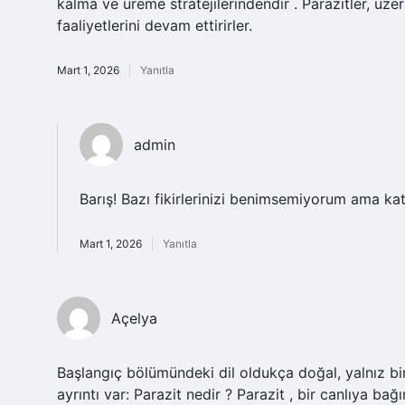
kalma ve üreme stratejilerindendir . Parazitler, üz
faaliyetlerini devam ettirirler.
Mart 1, 2026
Yanıtla
admin
Barış! Bazı fikirlerinizi benimsemiyorum ama kat
Mart 1, 2026
Yanıtla
Açelya
Başlangıç bölümündeki dil oldukça doğal, yalnız bi
ayrıntı var: Parazit nedir ? Parazit , bir canlıya ba