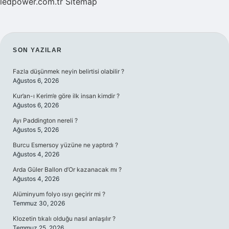
ledpower.com.tr
Sitemap
SIDEBAR
SON YAZILAR
Fazla düşünmek neyin belirtisi olabilir ?
Ağustos 6, 2026
Kur’an-ı Kerim’e göre ilk insan kimdir ?
Ağustos 6, 2026
Ayı Paddington nereli ?
Ağustos 5, 2026
Burcu Esmersoy yüzüne ne yaptırdı ?
Ağustos 4, 2026
Arda Güler Ballon d’Or kazanacak mı ?
Ağustos 4, 2026
Alüminyum folyo ısıyı geçirir mi ?
Temmuz 30, 2026
Klozetin tıkalı olduğu nasıl anlaşılır ?
Temmuz 25, 2026