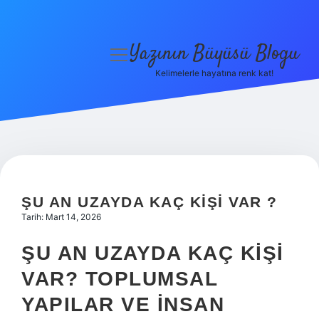
Yazının Büyüsü Blogu
menüyü
aç
Kelimelerle hayatına renk kat!
Anasayfa
Gizlilik Politikası
Yasal Uyarı
Hakkımızda
ŞU AN UZAYDA KAÇ KIŞI VAR ?
Tarih: Mart 14, 2026
ŞU AN UZAYDA KAÇ KIŞI
VAR? TOPLUMSAL
YAPILAR VE İNSAN