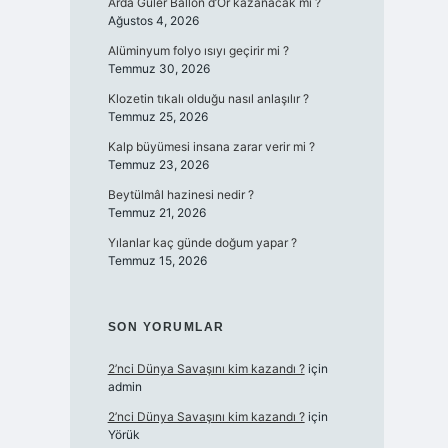
Arda Güler Ballon d’Or kazanacak mı ?
Ağustos 4, 2026
Alüminyum folyo ısıyı geçirir mi ?
Temmuz 30, 2026
Klozetin tıkalı olduğu nasıl anlaşılır ?
Temmuz 25, 2026
Kalp büyümesi insana zarar verir mi ?
Temmuz 23, 2026
Beytülmâl hazinesi nedir ?
Temmuz 21, 2026
Yılanlar kaç günde doğum yapar ?
Temmuz 15, 2026
SON YORUMLAR
2’nci Dünya Savaşını kim kazandı ?
için
admin
2’nci Dünya Savaşını kim kazandı ?
için
Yörük