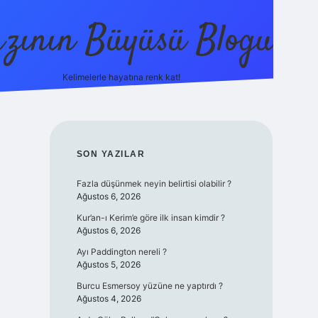
zının Büyüsü Blogu
Kelimelerle hayatına renk kat!
betci
vdcasino güncel giriş
ilbet casino
ilbet yeni giri
SIDEBAR
SON YAZILAR
Fazla düşünmek neyin belirtisi olabilir ?
Ağustos 6, 2026
Kur’an-ı Kerim’e göre ilk insan kimdir ?
Ağustos 6, 2026
Ayı Paddington nereli ?
Ağustos 5, 2026
Burcu Esmersoy yüzüne ne yaptırdı ?
Ağustos 4, 2026