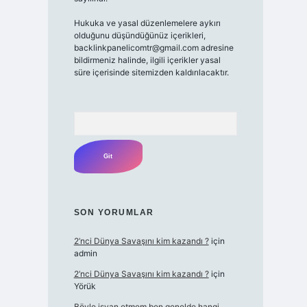
Hukuka ve yasal düzenlemelere aykırı
olduğunu düşündüğünüz içerikleri,
backlinkpanelicomtr@gmail.com
adresine
bildirmeniz halinde, ilgili içerikler yasal
süre içerisinde sitemizden kaldırılacaktır.
Arama
SON YORUMLAR
2’nci Dünya Savaşını kim kazandı ?
için
admin
2’nci Dünya Savaşını kim kazandı ?
için
Yörük
Böyle isyan etmem ben genelde hangi