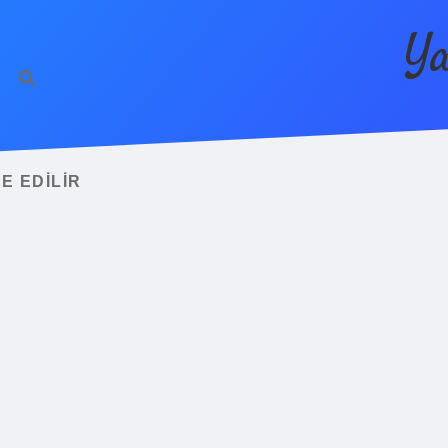
Ya
E EDILIR