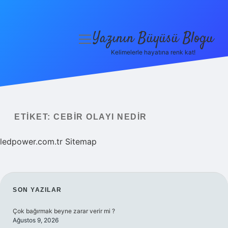
Yazının Büyüsü Blogu
menüyü
aç
Kelimelerle hayatına renk kat!
Anasayfa
Gizlilik Politikası
Yasal Uyarı
ETIKET:
CEBIR OLAYI NEDIR
Hakkımızda
ledpower.com.tr
Sitemap
SIDEBAR
SON YAZILAR
Çok bağırmak beyne zarar verir mi ?
Ağustos 9, 2026