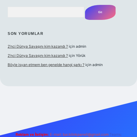
Arama
SON YORUMLAR
2’nci Dünya Savaşını kim kazandı ?
için
admin
2’nci Dünya Savaşını kim kazandı ?
için
Yörük
Böyle isyan etmem ben genelde hangi şarkı ?
için
admin
bet yeni giriş
Betexper giriş adresi
betexper.xyz
m elexbet
Reklam ve İletişim:
E-mail:
backlinkpaneli@gmail.com
Teams: