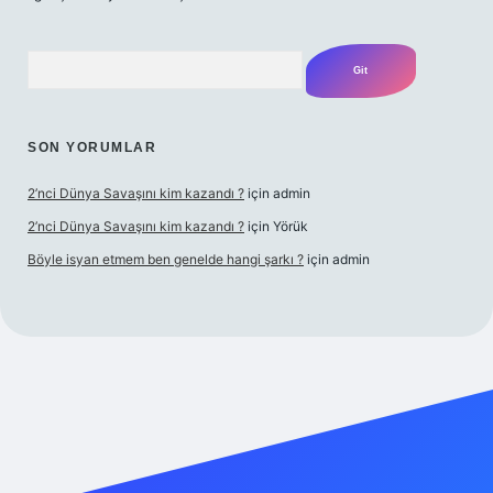
Arama
SON YORUMLAR
2’nci Dünya Savaşını kim kazandı ?
için
admin
2’nci Dünya Savaşını kim kazandı ?
için
Yörük
Böyle isyan etmem ben genelde hangi şarkı ?
için
admin
t casino
ilbet yeni giriş
Betexper giriş adresi
betexper.xyz
m el