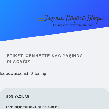
Yazının Büyüsü Blogu
menüyü
aç
Kelimelerle hayatına renk kat!
Anasayfa
Gizlilik Politikası
Yasal Uyarı
ETIKET:
CENNETTE KAÇ YAŞINDA
OLACAĞIZ
Hakkımızda
ledpower.com.tr
Sitemap
SIDEBAR
SON YAZILAR
Fazla düşünmek neyin belirtisi olabilir ?