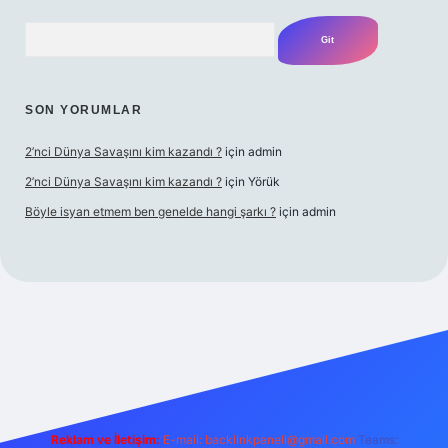
Arama
SON YORUMLAR
2’nci Dünya Savaşını kim kazandı ?
için
admin
2’nci Dünya Savaşını kim kazandı ?
için
Yörük
Böyle isyan etmem ben genelde hangi şarkı ?
için
admin
bet yeni giriş
Betexper giriş adresi
betexper.xyz
m elexbet
Reklam ve İletişim:
E-mail:
backlinkpaneli@gmail.com
Teams: