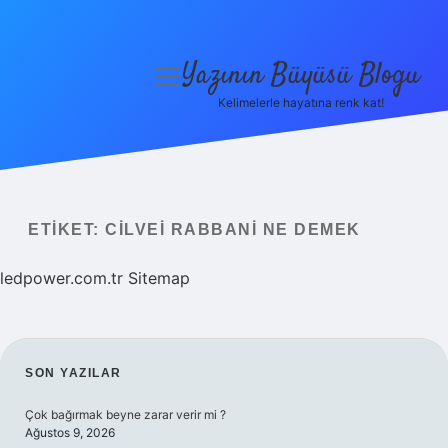
Yazının Büyüsü Blogu
menüyü
aç
Kelimelerle hayatına renk kat!
Anasayfa
Gizlilik Politikası
Yasal Uyarı
ETIKET:
CILVEI RABBANI NE DEMEK
Hakkımızda
ledpower.com.tr
Sitemap
SIDEBAR
SON YAZILAR
Çok bağırmak beyne zarar verir mi ?
Ağustos 9, 2026