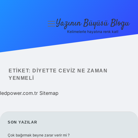
Yazının Büyüsü Blogu
menüyü
aç
Kelimelerle hayatına renk kat!
Anasayfa
Gizlilik Politikası
Yasal Uyarı
ETIKET:
DIYETTE CEVIZ NE ZAMAN
YENMELI
Hakkımızda
ledpower.com.tr
Sitemap
SIDEBAR
SON YAZILAR
Çok bağırmak beyne zarar verir mi ?