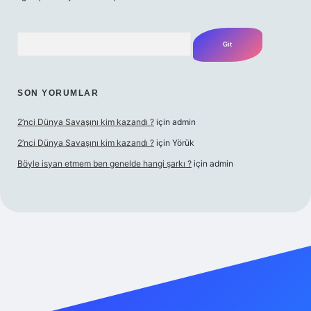
Arama
SON YORUMLAR
2’nci Dünya Savaşını kim kazandı ?
için
admin
2’nci Dünya Savaşını kim kazandı ?
için
Yörük
Böyle isyan etmem ben genelde hangi şarkı ?
için
admin
t yeni giriş
Betexper giriş adresi
betexper.xyz
m elexbet