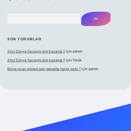
Arama
SON YORUMLAR
2’nci Dünya Savaşını kim kazandı ?
için
admin
2’nci Dünya Savaşını kim kazandı ?
için
Yörük
Böyle isyan etmem ben genelde hangi şarkı ?
için
admin
et yeni giriş
Betexper giriş adresi
betexper.xyz
m elexbet