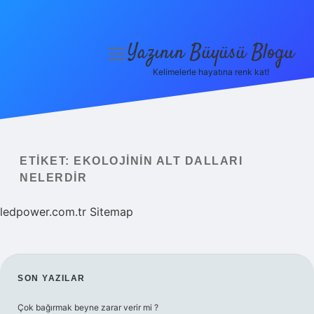
Yazının Büyüsü Blogu
menüyü
aç
Kelimelerle hayatına renk kat!
Anasayfa
Gizlilik Politikası
Yasal Uyarı
ETIKET:
EKOLOJININ ALT DALLARI
NELERDIR
Hakkımızda
ledpower.com.tr
Sitemap
SIDEBAR
SON YAZILAR
Çok bağırmak beyne zarar verir mi ?