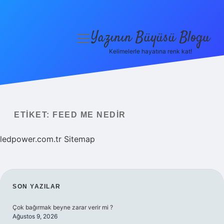
Yazının Büyüsü Blogu
menüyü
aç
Kelimelerle hayatına renk kat!
Anasayfa
Gizlilik Politikası
Yasal Uyarı
ETIKET:
FEED ME NEDIR
Hakkımızda
ledpower.com.tr
Sitemap
SIDEBAR
SON YAZILAR
Çok bağırmak beyne zarar verir mi ?
Ağustos 9, 2026