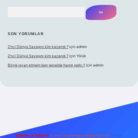
Arama
SON YORUMLAR
2’nci Dünya Savaşını kim kazandı ?
için
admin
2’nci Dünya Savaşını kim kazandı ?
için
Yörük
Böyle isyan etmem ben genelde hangi şarkı ?
için
admin
lbet yeni giriş
Betexper giriş adresi
betexper.xyz
m elexbet
Reklam ve İletişim:
E-mail:
backlinkpaneli@gmail.com
Teams: