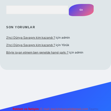
Arama
SON YORUMLAR
2’nci Dünya Savaşını kim kazandı ?
için
admin
2’nci Dünya Savaşını kim kazandı ?
için
Yörük
Böyle isyan etmem ben genelde hangi şarkı ?
için
admin
bet yeni giriş
Betexper giriş adresi
betexper.xyz
m elexbet
Reklam ve İletişim:
E-mail:
backlinkpaneli@gmail.com
Teams: