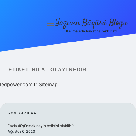
Yazının Büyüsü Blogu
menüyü
aç
Kelimelerle hayatına renk kat!
Anasayfa
Gizlilik Politikası
Yasal Uyarı
ETIKET:
HILAL OLAYI NEDIR
Hakkımızda
ledpower.com.tr
Sitemap
SIDEBAR
SON YAZILAR
Fazla düşünmek neyin belirtisi olabilir ?
Ağustos 6, 2026