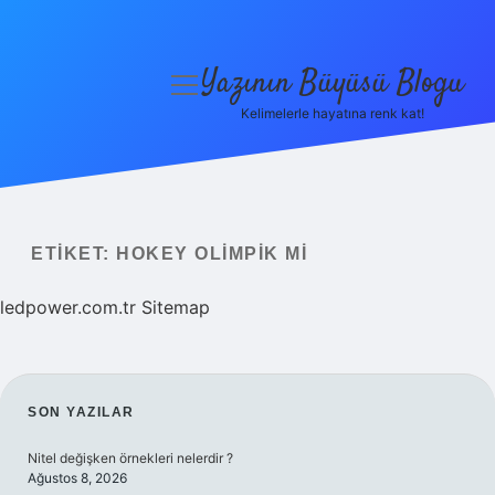
Yazının Büyüsü Blogu
menüyü
aç
Kelimelerle hayatına renk kat!
Anasayfa
Gizlilik Politikası
Yasal Uyarı
ETIKET:
HOKEY OLIMPIK MI
Hakkımızda
ledpower.com.tr
Sitemap
SIDEBAR
SON YAZILAR
Nitel değişken örnekleri nelerdir ?
Ağustos 8, 2026