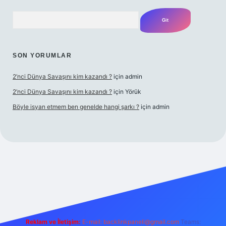
Arama
SON YORUMLAR
2’nci Dünya Savaşını kim kazandı ?
için
admin
2’nci Dünya Savaşını kim kazandı ?
için
Yörük
Böyle isyan etmem ben genelde hangi şarkı ?
için
admin
bet yeni giriş
Betexper giriş adresi
betexper.xyz
m elexbet
Reklam ve İletişim:
E-mail:
backlinkpaneli@gmail.com
Teams: