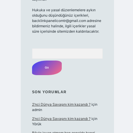
Hukuka ve yasal düzenlemelere aykırı
olduğunu düşündüğünüz içerikleri,
backlinkpanelicomtr@gmail.com
adresine
bildirmeniz halinde, ilgili içerikler yasal
süre içerisinde sitemizden kaldırılacaktır.
Arama
SON YORUMLAR
2’nci Dünya Savaşını kim kazandı ?
için
admin
2’nci Dünya Savaşını kim kazandı ?
için
Yörük
Böyle isyan etmem ben genelde hangi