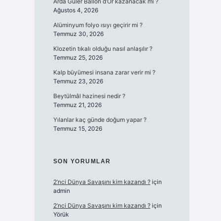
Arda Güler Ballon d’Or kazanacak mı ?
Ağustos 4, 2026
Alüminyum folyo ısıyı geçirir mi ?
Temmuz 30, 2026
Klozetin tıkalı olduğu nasıl anlaşılır ?
Temmuz 25, 2026
Kalp büyümesi insana zarar verir mi ?
Temmuz 23, 2026
Beytülmâl hazinesi nedir ?
Temmuz 21, 2026
Yılanlar kaç günde doğum yapar ?
Temmuz 15, 2026
SON YORUMLAR
2’nci Dünya Savaşını kim kazandı ?
için
admin
2’nci Dünya Savaşını kim kazandı ?
için
Yörük