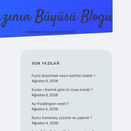
zının Büyüsü Blogu
Kelimelerle hayatına renk kat!
betci
vdcasino güncel giriş
ilbet casino
ilbet yeni giri
SIDEBAR
SON YAZILAR
Fazla düşünmek neyin belirtisi olabilir ?
Ağustos 6, 2026
Kur’an-ı Kerim’e göre ilk insan kimdir ?
Ağustos 6, 2026
Ayı Paddington nereli ?
Ağustos 5, 2026
Burcu Esmersoy yüzüne ne yaptırdı ?
Ağustos 4, 2026