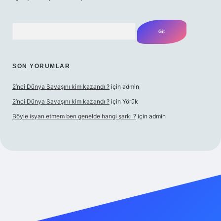
Arama
SON YORUMLAR
2’nci Dünya Savaşını kim kazandı ?
için
admin
2’nci Dünya Savaşını kim kazandı ?
için
Yörük
Böyle isyan etmem ben genelde hangi şarkı ?
için
admin
t yeni giriş
Betexper giriş adresi
betexper.xyz
m elexbet