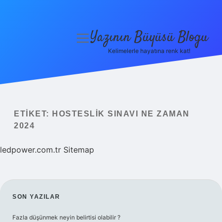
Yazının Büyüsü Blogu
menüyü
aç
Kelimelerle hayatına renk kat!
Anasayfa
Gizlilik Politikası
Yasal Uyarı
ETIKET:
HOSTESLIK SINAVI NE ZAMAN
2024
Hakkımızda
ledpower.com.tr
Sitemap
SIDEBAR
SON YAZILAR
Fazla düşünmek neyin belirtisi olabilir ?