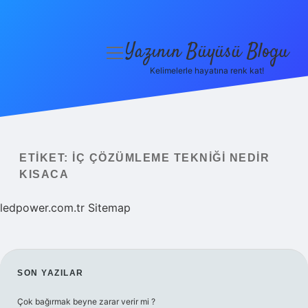
Yazının Büyüsü Blogu
menüyü
aç
Kelimelerle hayatına renk kat!
Anasayfa
Gizlilik Politikası
Yasal Uyarı
ETIKET:
İÇ ÇÖZÜMLEME TEKNIĞI NEDIR
KISACA
Hakkımızda
ledpower.com.tr
Sitemap
SIDEBAR
SON YAZILAR
Çok bağırmak beyne zarar verir mi ?