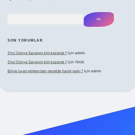
Arama
SON YORUMLAR
2’nci Dünya Savaşını kim kazandı ?
için
admin
2’nci Dünya Savaşını kim kazandı ?
için
Yörük
Böyle isyan etmem ben genelde hangi şarkı ?
için
admin
t yeni giriş
Betexper giriş adresi
betexper.xyz
m elexbet