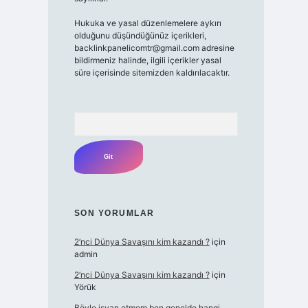
Hukuka ve yasal düzenlemelere aykırı
olduğunu düşündüğünüz içerikleri,
backlinkpanelicomtr@gmail.com
adresine
bildirmeniz halinde, ilgili içerikler yasal
süre içerisinde sitemizden kaldırılacaktır.
Arama
SON YORUMLAR
2’nci Dünya Savaşını kim kazandı ?
için
admin
2’nci Dünya Savaşını kim kazandı ?
için
Yörük
Böyle isyan etmem ben genelde hangi