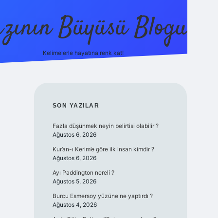
zının Büyüsü Blogu
Kelimelerle hayatına renk kat!
betci
vdcasino güncel giriş
ilbet casino
ilbet yeni giri
SIDEBAR
SON YAZILAR
Fazla düşünmek neyin belirtisi olabilir ?
Ağustos 6, 2026
Kur’an-ı Kerim’e göre ilk insan kimdir ?
Ağustos 6, 2026
Ayı Paddington nereli ?
Ağustos 5, 2026
Burcu Esmersoy yüzüne ne yaptırdı ?
Ağustos 4, 2026