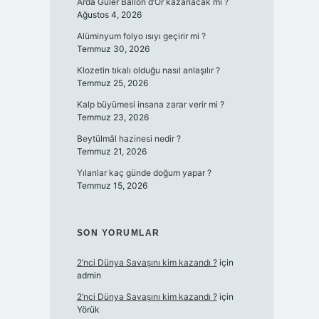
Arda Güler Ballon d’Or kazanacak mı ?
Ağustos 4, 2026
Alüminyum folyo ısıyı geçirir mi ?
Temmuz 30, 2026
Klozetin tıkalı olduğu nasıl anlaşılır ?
Temmuz 25, 2026
Kalp büyümesi insana zarar verir mi ?
Temmuz 23, 2026
Beytülmâl hazinesi nedir ?
Temmuz 21, 2026
Yılanlar kaç günde doğum yapar ?
Temmuz 15, 2026
SON YORUMLAR
2’nci Dünya Savaşını kim kazandı ?
için
admin
2’nci Dünya Savaşını kim kazandı ?
için
Yörük