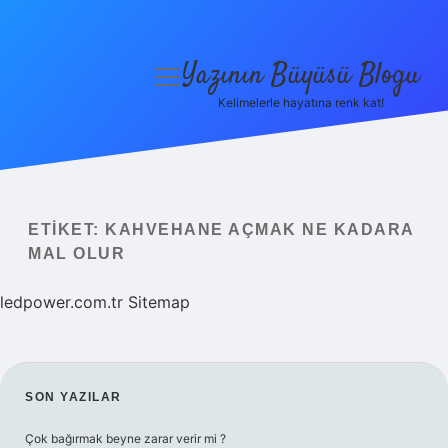
Yazının Büyüsü Blogu
menüyü
aç
Kelimelerle hayatına renk kat!
Anasayfa
Gizlilik Politikası
Yasal Uyarı
ETIKET:
KAHVEHANE AÇMAK NE KADARA
MAL OLUR
Hakkımızda
ledpower.com.tr
Sitemap
SIDEBAR
SON YAZILAR
Çok bağırmak beyne zarar verir mi ?