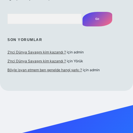
Arama
SON YORUMLAR
2’nci Dünya Savaşını kim kazandı ?
için
admin
2’nci Dünya Savaşını kim kazandı ?
için
Yörük
Böyle isyan etmem ben genelde hangi şarkı ?
için
admin
t yeni giriş
Betexper giriş adresi
betexper.xyz
m elexbet