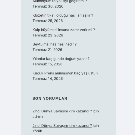
Alüminyum folyo ısıyı geçirir mi ?
Temmuz 30, 2026
Klozetin tıkalı olduğu nasıl anlaşılır ?
Temmuz 25, 2026
Kalp büyümesi insana zarar verir mi ?
Temmuz 23, 2026
Beytülmâl hazinesi nedir ?
Temmuz 21, 2026
Yılanlar kaç günde doğum yapar ?
Temmuz 15, 2026
Küçük Prens animasyon kaç yaş üstü ?
Temmuz 14, 2026
SON YORUMLAR
2’nci Dünya Savaşını kim kazandı ?
için
admin
2’nci Dünya Savaşını kim kazandı ?
için
Yörük