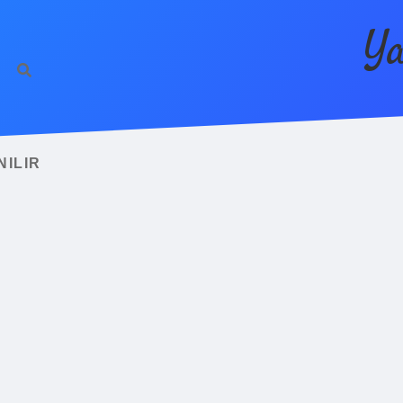
Ya
NILIR