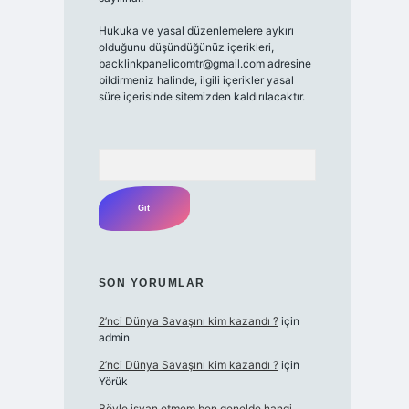
Hukuka ve yasal düzenlemelere aykırı
olduğunu düşündüğünüz içerikleri,
backlinkpanelicomtr@gmail.com
adresine
bildirmeniz halinde, ilgili içerikler yasal
süre içerisinde sitemizden kaldırılacaktır.
Arama
SON YORUMLAR
2’nci Dünya Savaşını kim kazandı ?
için
admin
2’nci Dünya Savaşını kim kazandı ?
için
Yörük
Böyle isyan etmem ben genelde hangi