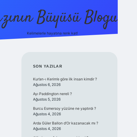
zının Büyüsü Blogu
Kelimelerle hayatına renk kat!
betci
vdcasino güncel giriş
ilbet casino
ilbet yeni giri
SIDEBAR
SON YAZILAR
Kur’an-ı Kerim’e göre ilk insan kimdir ?
Ağustos 6, 2026
Ayı Paddington nereli ?
Ağustos 5, 2026
Burcu Esmersoy yüzüne ne yaptırdı ?
Ağustos 4, 2026
Arda Güler Ballon d’Or kazanacak mı ?
Ağustos 4, 2026