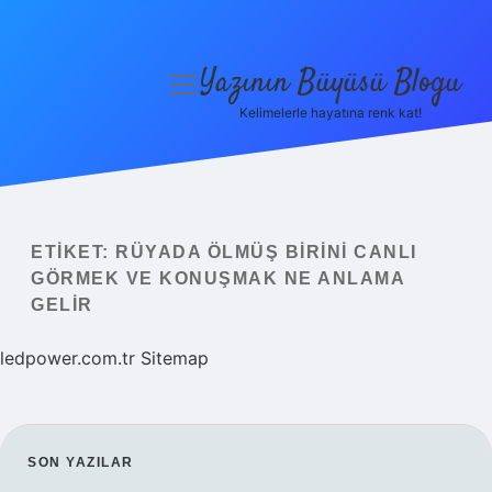
Yazının Büyüsü Blogu
menüyü
aç
Kelimelerle hayatına renk kat!
Anasayfa
Gizlilik Politikası
Yasal Uyarı
ETIKET:
RÜYADA ÖLMÜŞ BIRINI CANLI
GÖRMEK VE KONUŞMAK NE ANLAMA
Hakkımızda
GELIR
ledpower.com.tr
Sitemap
SIDEBAR
SON YAZILAR