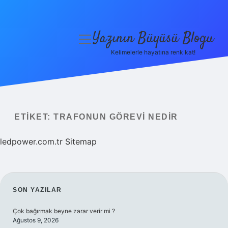
Yazının Büyüsü Blogu
menüyü
aç
Kelimelerle hayatına renk kat!
Anasayfa
Gizlilik Politikası
Yasal Uyarı
ETIKET:
TRAFONUN GÖREVI NEDIR
Hakkımızda
ledpower.com.tr
Sitemap
SIDEBAR
SON YAZILAR
Çok bağırmak beyne zarar verir mi ?
Ağustos 9, 2026