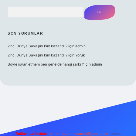
Arama
SON YORUMLAR
2’nci Dünya Savaşını kim kazandı ?
için
admin
2’nci Dünya Savaşını kim kazandı ?
için
Yörük
Böyle isyan etmem ben genelde hangi şarkı ?
için
admin
bet yeni giriş
Betexper giriş adresi
betexper.xyz
m elexbet
Reklam ve İletişim:
E-mail:
backlinkpaneli@gmail.com
Teams: