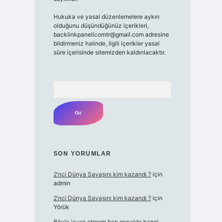
Hukuka ve yasal düzenlemelere aykırı
olduğunu düşündüğünüz içerikleri,
backlinkpanelicomtr@gmail.com
adresine
bildirmeniz halinde, ilgili içerikler yasal
süre içerisinde sitemizden kaldırılacaktır.
Arama
SON YORUMLAR
2’nci Dünya Savaşını kim kazandı ?
için
admin
2’nci Dünya Savaşını kim kazandı ?
için
Yörük
Böyle isyan etmem ben genelde hangi