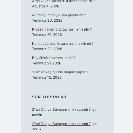
Arda Güler Ballon d’Or kazanacak mı ?
Ağustos 4, 2026
Alüminyum folyo ısıyı geçirir mi ?
Temmuz 30, 2026
Klozetin tıkalı olduğu nasıl anlaşılır ?
Temmuz 25, 2026
Kalp büyümesi insana zarar verir mi ?
Temmuz 23, 2026
Beytülmâl hazinesi nedir ?
Temmuz 21, 2026
Yılanlar kaç günde doğum yapar ?
Temmuz 15, 2026
SON YORUMLAR
2’nci Dünya Savaşını kim kazandı ?
için
admin
2’nci Dünya Savaşını kim kazandı ?
için
Yörük