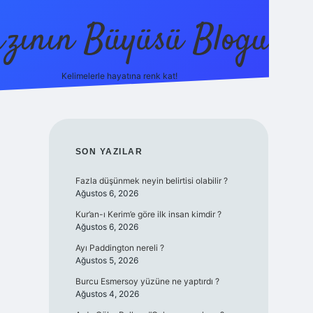
zının Büyüsü Blogu
Kelimelerle hayatına renk kat!
betci
vdcasino güncel giriş
ilbet casino
ilbet yeni gi
SIDEBAR
SON YAZILAR
Fazla düşünmek neyin belirtisi olabilir ?
Ağustos 6, 2026
Kur’an-ı Kerim’e göre ilk insan kimdir ?
Ağustos 6, 2026
Ayı Paddington nereli ?
Ağustos 5, 2026
Burcu Esmersoy yüzüne ne yaptırdı ?
Ağustos 4, 2026