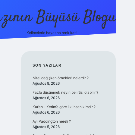
zının Büyüsü Blogu
Kelimelerle hayatına renk kat!
betci
vdcasino güncel giriş
ilbet casino
ilbet yeni giri
SIDEBAR
SON YAZILAR
Nitel değişken örnekleri nelerdir ?
Ağustos 8, 2026
Fazla düşünmek neyin belirtisi olabilir ?
Ağustos 6, 2026
Kur’an-ı Kerim’e göre ilk insan kimdir ?
Ağustos 6, 2026
Ayı Paddington nereli ?
Ağustos 5, 2026