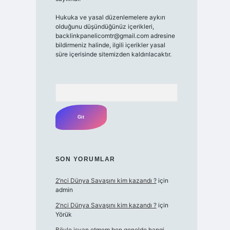
Hukuka ve yasal düzenlemelere aykırı
olduğunu düşündüğünüz içerikleri,
backlinkpanelicomtr@gmail.com
adresine
bildirmeniz halinde, ilgili içerikler yasal
süre içerisinde sitemizden kaldırılacaktır.
Arama
SON YORUMLAR
2’nci Dünya Savaşını kim kazandı ?
için
admin
2’nci Dünya Savaşını kim kazandı ?
için
Yörük
Böyle isyan etmem ben genelde hangi